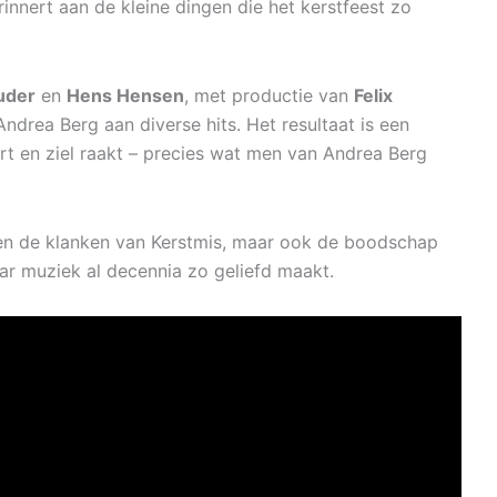
rinnert aan de kleine dingen die het kerstfeest zo
uder
en
Hens Hensen
, met productie van
Felix
drea Berg aan diverse hits. Het resultaat is een
art en ziel raakt – precies wat men van Andrea Berg
een de klanken van Kerstmis, maar ook de boodschap
r muziek al decennia zo geliefd maakt.