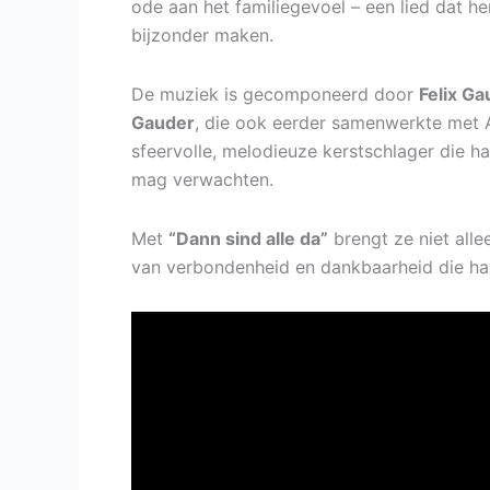
ode aan het familiegevoel – een lied dat he
bijzonder maken.
De muziek is gecomponeerd door
Felix Ga
Gauder
, die ook eerder samenwerkte met An
sfeervolle, melodieuze kerstschlager die h
mag verwachten.
Met
“Dann sind alle da”
brengt ze niet all
van verbondenheid en dankbaarheid die haa