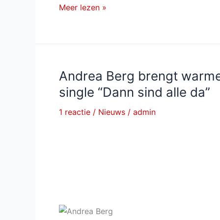
Alles
Meer lezen »
Andrea
over
Berg
Andrea
Berg
Andrea Berg brengt warme
single “Dann sind alle da”
1 reactie
/
Nieuws
/
admin