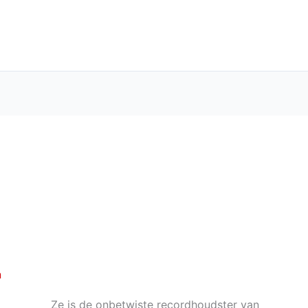
n
Ze is de onbetwiste recordhoudster van