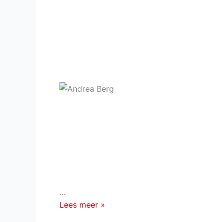
…
Alles
Lees meer »
over