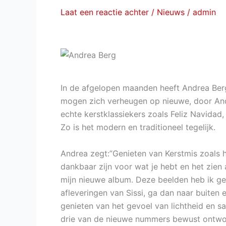
Laat een reactie achter
/
Nieuws
/
admin
nieuwe
single
“Dann
sind
alle
da”
In de afgelopen maanden heeft Andrea Berg
mogen zich verheugen op nieuwe, door Andr
echte kerstklassiekers zoals Feliz Navidad,
Zo is het modern en traditioneel tegelijk.
Andrea zegt:”Genieten van Kerstmis zoals he
dankbaar zijn voor wat je hebt en het zien a
mijn nieuwe album. Deze beelden heb ik gecr
afleveringen van Sissi, ga dan naar buite
genieten van het gevoel van lichtheid en s
drie van de nieuwe nummers bewust ontwo