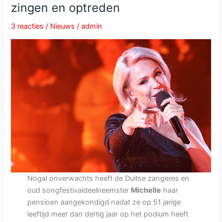
zingen en optreden
een
moderne
3 reacties
/
Nieuws
/
admin
pop-
schlager
vol
emotie
en
lef
Nogal onverwachts heeft de Duitse zangeres en
oud songfestivaldeelneemster
Michelle
haar
pensioen aangekondigd nadat ze op 51 jarige
leeftijd meer dan dertig jaar op het podium heeft