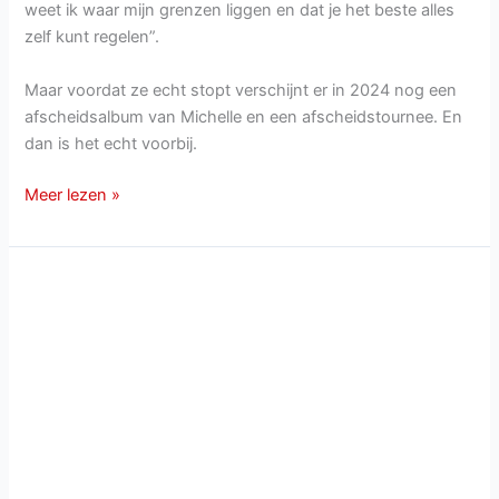
weet ik waar mijn grenzen liggen en dat je het beste alles
zelf kunt regelen”.
Maar voordat ze echt stopt verschijnt er in 2024 nog een
afscheidsalbum van Michelle en een afscheidstournee. En
dan is het echt voorbij.
Zangeres
Meer lezen »
Michelle
stopt
met
zingen
en
optreden