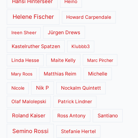
Hansi Hinterseer
Heino
Helene Fischer
Howard Carpendale
Jürgen Drews
Ireen Sheer
Kastelruther Spatzen
Klubbb3
Linda Hesse
Maite Kelly
Marc Pircher
Matthias Reim
Michelle
Mary Roos
Nik P
Nockalm Quintett
Nicole
Olaf Malolepski
Patrick Lindner
Roland Kaiser
Santiano
Ross Antony
Semino Rossi
Stefanie Hertel