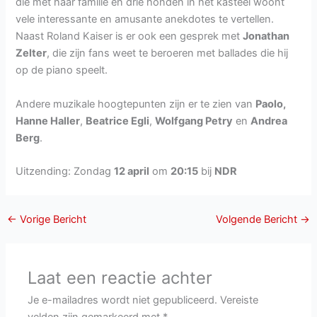
die met haar familie en drie honden in het kasteel woont
vele interessante en amusante anekdotes te vertellen.
Naast Roland Kaiser is er ook een gesprek met
Jonathan
Zelter
, die zijn fans weet te beroeren met ballades die hij
op de piano speelt.
Andere muzikale hoogtepunten zijn er te zien van
Paolo,
Hanne Haller
,
Beatrice Egli
,
Wolfgang Petry
en
Andrea
Berg
.
Uitzending: Zondag
12 april
om
20:15
bij
NDR
←
Vorige Bericht
Volgende Bericht
→
Laat een reactie achter
Je e-mailadres wordt niet gepubliceerd.
Vereiste
velden zijn gemarkeerd met
*