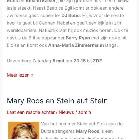
Roos
en
Roland Kaiser
, die zijn grootste hits in een nieuw
jasje steekt. Naast Beatrice Egli komt er ook een andere
Zwitserse gast: superster
DJ Bobo
. Hij is voor de eerste
keer te gast bij Carmen Nebel en geeft een kijkje in zijn
wereldcarrière. Natuurlijk laat hij ook muziek horen. Ook te
gast is de Britse popzanger
Barry Ryan
met zijn grote hit
Eloise en komt ook
Anna-Maria Zimmermann
langs.
Uitzending: Zaterdag
5 mei
om
20:15
bij
ZDF
Wilkommen
Meer lezen »
bei
Carmen
Nebel
Mary Roos en Stein auf Stein
van
zaterdag
Laat een reactie achter
/
Nieuws
/
admin
5
Van het nummer Stein auf Stein van de
mei
Duitse zangeres
Mary Roos
is een
2018
videoclip verschenen. Het nummer staat