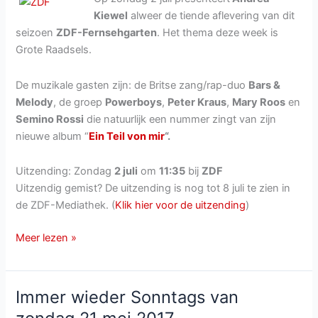
Kiewel
alweer de tiende aflevering van dit
seizoen
ZDF-Fernsehgarten
. Het thema deze week is
Grote Raadsels.
De muzikale gasten zijn: de Britse zang/rap-duo
Bars &
Melody
, de groep
Powerboys
,
Peter Kraus
,
Mary Roos
en
Semino Rossi
die natuurlijk een nummer zingt van zijn
nieuwe album “
Ein Teil von mir
“.
Uitzending: Zondag
2 juli
om
11:35
bij
ZDF
Uitzendig gemist? De uitzending is nog tot 8 juli te zien in
de ZDF-Mediathek. (
Klik hier voor de uitzending
)
ZDF-
Meer lezen »
Fernsehgarten
van
zondag
Immer wieder Sonntags van
2