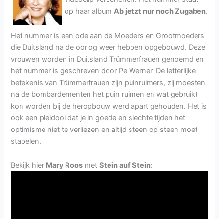
op haar album
Ab jetzt nur noch Zugaben
.
Het nummer is een ode aan de Moeders en Grootmoeders
die Duitsland na de oorlog weer hebben opgebouwd. Deze
vrouwen worden in Duitsland Trümmerfrauen genoemd en
het nummer is geschreven door Pe Werner. De letterlijke
betekenis van Trümmerfrauen zijn puinruimers, zij moesten
na de bombardementen het puin ruimen en wat gebruikt
kon worden bij de heropbouw werd apart gehouden. Het is
ook een pleidooi dat je in goede en slechte tijden het
optimisme niet te verliezen en altijd steen op steen moet
stapelen.
Bekijk hier
Mary Roos
met
Stein auf Stein
: