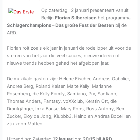
Op zaterdag 12 januari presenteert vanuit
Berlijn
Florian Silbereisen
het programma
Schlagerchampions – Das große Fest der Besten
bij de
ARD.
Florian rolt zoals elk jaar in januari de rode loper uit voor de
sterren van het jaar die veel succes, nieuwe ideeën of
nieuwe trends hebben gehad het afgelopen jaar.
De muzikale gasten zijn: Helene Fischer, Andreas Gabalier,
Andrea Berg, Roland Kaiser, Maite Kelly, Marianne
Rosenberg, die Kelly Family, Santiano, Pur, Santiano,
Thomas Anders, Fantasy, voXXclub, Kerstin Ott, die
Draufgänger, Inka Bause, Mary Roos, Ross Antony, Ben
Zucker, Eloy de Jong, Klubbb3, Heino en Andrea Bocelli en
zijn zoon Matteo.
Uitzending: Zaterdag
12 januar
i om
20:15
bij
ARD