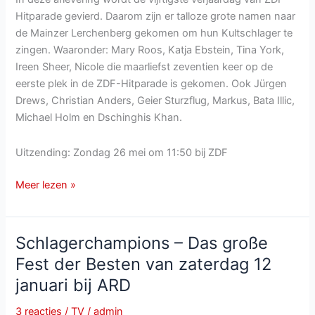
Hitparade gevierd. Daarom zijn er talloze grote namen naar
de Mainzer Lerchenberg gekomen om hun Kultschlager te
zingen. Waaronder: Mary Roos, Katja Ebstein, Tina York,
Ireen Sheer, Nicole die maarliefst zeventien keer op de
eerste plek in de ZDF-Hitparade is gekomen. Ook Jürgen
Drews, Christian Anders, Geier Sturzflug, Markus, Bata Illic,
Michael Holm en Dschinghis Khan.
Uitzending: Zondag 26 mei om 11:50 bij ZDF
ZDF-
Meer lezen »
Fernsehgarten
van
zondag
Schlagerchampions – Das große
26
Fest der Besten van zaterdag 12
mei
januari bij ARD
2019
3 reacties
/
TV
/
admin