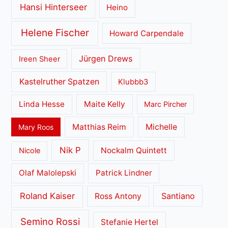
Hansi Hinterseer
Heino
Helene Fischer
Howard Carpendale
Jürgen Drews
Ireen Sheer
Kastelruther Spatzen
Klubbb3
Linda Hesse
Maite Kelly
Marc Pircher
Matthias Reim
Michelle
Mary Roos
Nik P
Nockalm Quintett
Nicole
Olaf Malolepski
Patrick Lindner
Roland Kaiser
Santiano
Ross Antony
Semino Rossi
Stefanie Hertel