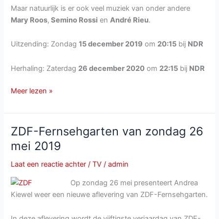
Maar natuurlijk is er ook veel muziek van onder andere
Mary Roos
,
Semino Rossi
en
André Rieu
.
Uitzending: Zondag
15 december 2019
om
20:15
bij
NDR
Herhaling: Zaterdag
26 december 2020
om
22:15
bij
NDR
Das
Meer lezen »
große
Wunschkonzert
bij
ZDF-Fernsehgarten van zondag 26
NDR
mei 2019
van
zondag
Laat een reactie achter
/
TV
/
admin
15
Op zondag 26 mei presenteert Andrea
december
Kiewel weer een nieuwe aflevering van ZDF-Fernsehgarten.
2019
In deze aflevering wordt de vijftigste verjaardag van ZDF-