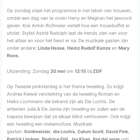
Op zondag staat het programma in het teken van trouwen,
omdat een dag van te voren Harry en Meghan het jawoord
geven. Kok Armin Roßmeier vertelt hoe een trouwbuffet er
uitziet. Stylist Astrid Rudolph laat de trends zien van voor
het altaar en voor het feest er na. De muzikale gasten zijn
onder andere:
Linda Hesse
,
Heinz Rudolf Kunze
en
Mary
Roos
.
Uitzending: Zondag
20 mei
om
12:15
bij
ZDF
Op Tweede pinksterdag is het thema tweeling. Zo krijgt
Andrea Kiewel versterking van de tweeling Roman en
Heiko Lochmann die bekend zijn als Die Lochis. De
artiesten Julia & Ele Janke zijn tweeling en zullen aan de
trapeze bewijzen dat ze elkaar blind vertrouwen. Ook krijgt
een tweeling een metamofose. Muzikale
gasten:
Goldmeister
,
die Lochis
,
Calum Scott
,
David Fink
,
Patrick Lindner
,
Beatrice Egli
,
Jay Khan
,
Ilse deLange
und