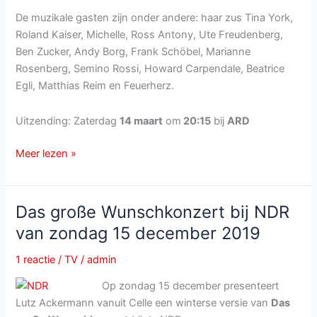
De muzikale gasten zijn onder andere: haar zus Tina York,
Roland Kaiser, Michelle, Ross Antony, Ute Freudenberg,
Ben Zucker, Andy Borg, Frank Schöbel, Marianne
Rosenberg, Semino Rossi, Howard Carpendale, Beatrice
Egli, Matthias Reim en Feuerherz.
Uitzending: Zaterdag
14 maart
om
20:15
bij
ARD
Die
Meer lezen »
große
Schlager-
Überraschung
Das große Wunschkonzert bij NDR
zum
van zondag 15 december 2019
Abschied
van
1 reactie
/
TV
/
admin
zaterdag
Op zondag 15 december presenteert
14
Lutz Ackermann vanuit Celle een winterse versie van
Das
maart