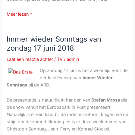
Schlagerchampions
Meer lezen »
–
Das
große
Immer wieder Sonntags van
Fest
zondag 17 juni 2018
der
Besten
Laat een reactie achter
/
TV
/
admin
van
Op zondag 17 juni is het alweer tijd voor de
zaterdag
derde aflevering van
Immer Wieder
12
Sonntags
bij de ARD.
januari
bij
De presentatie is natuurlijk in handen van
Stefan Mross
die
ARD
de show vanuit het Europapark in Rust presenteert.
Natuurlijk is er een kind bij de rode microfoon, krijgen we de
strijd om de zomerhitkoning en is er deze week humor van
Christoph Sonntag, Jean-Ferry en Konrad Stöckel.