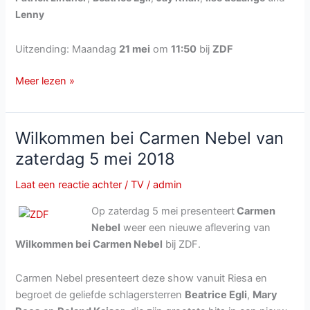
Lenny
Uitzending: Maandag
21 mei
om
11:50
bij
ZDF
ZDF
Meer lezen »
Fernsehgarten
van
zondag
Wilkommen bei Carmen Nebel van
20
zaterdag 5 mei 2018
en
maandag
Laat een reactie achter
/
TV
/
admin
21
Op zaterdag 5 mei presenteert
Carmen
mei
Nebel
weer een nieuwe aflevering van
2018
Wilkommen bei Carmen Nebel
bij ZDF.
Carmen Nebel presenteert deze show vanuit Riesa en
begroet de geliefde schlagersterren
Beatrice Egli
,
Mary