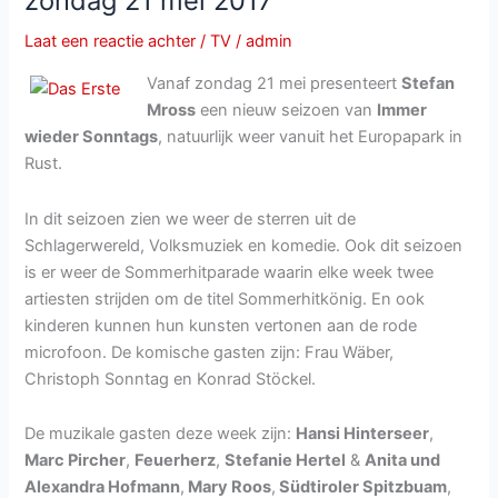
zondag 21 mei 2017
juli
Laat een reactie achter
/
TV
/
admin
Vanaf zondag 21 mei presenteert
Stefan
Mross
een nieuw seizoen van
Immer
wieder Sonntags
, natuurlijk weer vanuit het Europapark in
Rust.
In dit seizoen zien we weer de sterren uit de
Schlagerwereld, Volksmuziek en komedie. Ook dit seizoen
is er weer de Sommerhitparade waarin elke week twee
artiesten strijden om de titel Sommerhitkönig. En ook
kinderen kunnen hun kunsten vertonen aan de rode
microfoon. De komische gasten zijn: Frau Wäber,
Christoph Sonntag en Konrad Stöckel.
De muzikale gasten deze week zijn:
Hansi Hinterseer
,
Marc Pircher
,
Feuerherz
,
Stefanie Hertel
&
Anita und
Alexandra Hofmann
,
Mary Roos
,
Südtiroler Spitzbuam
,