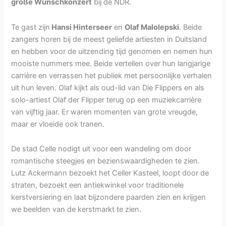
große Wunschkonzert
bij de NDR.
2019
Te gast zijn
Hansi Hinterseer
en
Olaf Malolepski
. Beide
zangers horen bij de meest geliefde artiesten in Duitsland
en hebben voor de uitzending tijd genomen en nemen hun
mooiste nummers mee. Beide vertellen over hun langjarige
carrière en verrassen het publiek met persoonlijke verhalen
uit hun leven. Olaf kijkt als oud-lid van Die Flippers en als
solo-artiest Olaf der Flipper terug op een muziekcarrière
van vijftig jaar. Er waren momenten van grote vreugde,
maar er vloeide ook tranen.
De stad Celle nodigt uit voor een wandeling om door
romantische steegjes en bezienswaardigheden te zien.
Lutz Ackermann bezoekt het Celler Kasteel, loopt door de
straten, bezoekt een antiekwinkel voor traditionele
kerstversiering en laat bijzondere paarden zien en krijgen
we beelden van de kerstmarkt te zien.