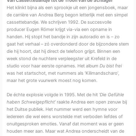
Van Cassettebandje tot de Troon van de Schlager
Het klinkt bijna als een sprookje uit een jongensboek, maar
de carrière van Andrea Berg begon letterlijk met een simpel
cassettebandje. We schrijven 1992. De succesvolle
producer Eugen Römer krijgt via-via een opname in
handen. Hij stopt het bandje in zijn autoradio en is – zo
gaat het verhaal – zó overdonderd door de bijzondere stem
die hij hoort, dat hij direct de telefoon grijpt. Binnen een
week stond de nuchtere verpleegster uit Krefeld in de
studio voor haar eerste opnames. Het album
Du bist frei
was het startschot, met nummers als ‘Kilimandscharo’,
maar het grote vuurwerk moest nog komen.
De échte explosie volgde in 1995. Met de hit
‘Die Gefühle
haben Schweigepflicht’
raakte Andrea een open zenuw bij
het Duitse publiek. Het nummer werd een hymne voor
iedereen die wel eens worstelde met verboden liefdes of
onuitgesproken emoties. Vanaf dat moment was er geen
houden meer aan. Maar wat Andrea onderscheidt van de