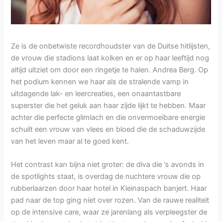
Ze is de onbetwiste recordhoudster van de Duitse hitlijsten,
de vrouw die stadions laat kolken en er op haar leeftijd nog
altijd uitziet om door een ringetje te halen. Andrea Berg. Op
het podium kennen we haar als de stralende vamp in
uitdagende lak- en leercreaties, een onaantastbare
superster die het geluk aan haar zijde lijkt te hebben. Maar
achter die perfecte glimlach en die onvermoeibare energie
schuilt een vrouw van vlees en bloed die de schaduwzijde
van het leven maar al te goed kent.
Het contrast kan bijna niet groter: de diva die ’s avonds in
de spotlights staat, is overdag de nuchtere vrouw die op
rubberlaarzen door haar hotel in Kleinaspach banjert. Haar
pad naar de top ging niet over rozen. Van de rauwe realiteit
op de intensive care, waar ze jarenlang als verpleegster de