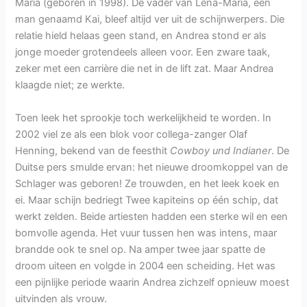
Maria (geboren in 1998). De vader van Lena-Maria, een
man genaamd Kai, bleef altijd ver uit de schijnwerpers. Die
relatie hield helaas geen stand, en Andrea stond er als
jonge moeder grotendeels alleen voor. Een zware taak,
zeker met een carrière die net in de lift zat. Maar Andrea
klaagde niet; ze werkte.
Toen leek het sprookje toch werkelijkheid te worden. In
2002 viel ze als een blok voor collega-zanger Olaf
Henning, bekend van de feesthit
Cowboy und Indianer
. De
Duitse pers smulde ervan: het nieuwe droomkoppel van de
Schlager was geboren! Ze trouwden, en het leek koek en
ei. Maar schijn bedriegt Twee kapiteins op één schip, dat
werkt zelden. Beide artiesten hadden een sterke wil en een
bomvolle agenda. Het vuur tussen hen was intens, maar
brandde ook te snel op. Na amper twee jaar spatte de
droom uiteen en volgde in 2004 een scheiding. Het was
een pijnlijke periode waarin Andrea zichzelf opnieuw moest
uitvinden als vrouw.