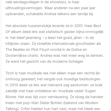
vele eendagsvliegen in de showbizz, is haar
uithoudingsvermogen. Waar anderen na een paar jaar
opbranden, schakelde Andrea telkens een tandje bij.
Het absolute huzarenstukje leverde ze in 2001. Haar
Best
Of
-album deed iets wat statistisch gezien bijna onmogelijk
is: het bleef jarenlang – u leest het goed, járen – in de
hitlijsten staan. Ze streefde internationale grootheden als
The Beatles en Pink Floyd voorbij in de Duitse en
Oostenrijkse charts. Andrea was niet meer weg te denken.
Ze werd het gezicht van de moderne Schlager.
Toch is haar muzikale reis niet alleen maar een rechte lijn
omhoog geweest; het vergde ook moedige beslissingen.
In 2010 deed ze iets wat niemand zag aankomen: ze brak
zakelijk met haar ontdekker en ‘muzikale vader’ Eugen
Römer. Het was tijd voor vernieuwing. Ze sloeg de handen
ineen met pop-titan Dieter Bohlen (bekend van Modern
Talking). Critici hielden hun hart vast, maar het bleek een