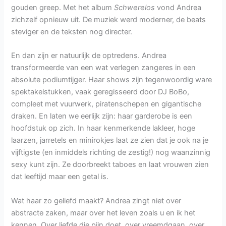
gouden greep. Met het album
Schwerelos
vond Andrea
zichzelf opnieuw uit. De muziek werd moderner, de beats
steviger en de teksten nog directer.
En dan zijn er natuurlijk de optredens. Andrea
transformeerde van een wat verlegen zangeres in een
absolute podiumtijger. Haar shows zijn tegenwoordig ware
spektakelstukken, vaak geregisseerd door DJ BoBo,
compleet met vuurwerk, piratenschepen en gigantische
draken. En laten we eerlijk zijn: haar garderobe is een
hoofdstuk op zich. In haar kenmerkende lakleer, hoge
laarzen, jarretels en minirokjes laat ze zien dat je ook na je
vijftigste (en inmiddels richting de zestig!) nog waanzinnig
sexy kunt zijn. Ze doorbreekt taboes en laat vrouwen zien
dat leeftijd maar een getal is.
Wat haar zo geliefd maakt? Andrea zingt niet over
abstracte zaken, maar over het leven zoals u en ik het
kennen. Over liefde die pijn doet, over vreemdgaan, over