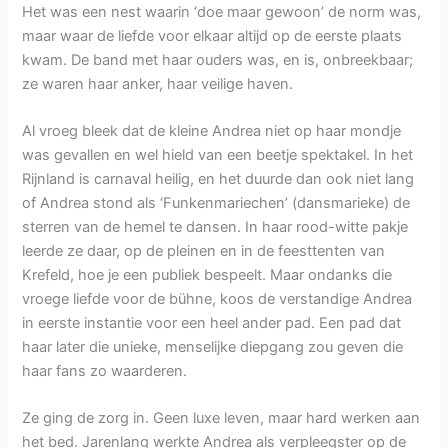
Het was een nest waarin ‘doe maar gewoon’ de norm was,
maar waar de liefde voor elkaar altijd op de eerste plaats
kwam. De band met haar ouders was, en is, onbreekbaar;
ze waren haar anker, haar veilige haven.
Al vroeg bleek dat de kleine Andrea niet op haar mondje
was gevallen en wel hield van een beetje spektakel. In het
Rijnland is carnaval heilig, en het duurde dan ook niet lang
of Andrea stond als ‘Funkenmariechen’ (dansmarieke) de
sterren van de hemel te dansen. In haar rood-witte pakje
leerde ze daar, op de pleinen en in de feesttenten van
Krefeld, hoe je een publiek bespeelt. Maar ondanks die
vroege liefde voor de bühne, koos de verstandige Andrea
in eerste instantie voor een heel ander pad. Een pad dat
haar later die unieke, menselijke diepgang zou geven die
haar fans zo waarderen.
Ze ging de zorg in. Geen luxe leven, maar hard werken aan
het bed. Jarenlang werkte Andrea als verpleegster op de