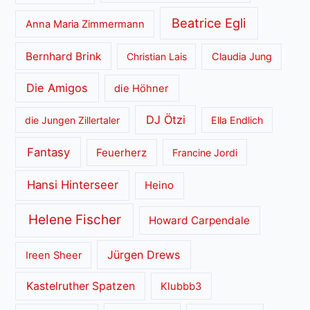
Beatrice Egli
Anna Maria Zimmermann
Bernhard Brink
Christian Lais
Claudia Jung
Die Amigos
die Höhner
DJ Ötzi
die Jungen Zillertaler
Ella Endlich
Fantasy
Feuerherz
Francine Jordi
Hansi Hinterseer
Heino
Helene Fischer
Howard Carpendale
Jürgen Drews
Ireen Sheer
Kastelruther Spatzen
Klubbb3