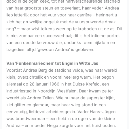
dood in de ogen keek, tot het hartverscheurende afscheid
van haar grootste steun en toeverlaat, haar vader. Andrea
liep letterlijk door het vuur voor haar carrière – herinnert u
zich het gruwelijke ongeluk met de vuurspuwende draak
nog? – maar wist telkens weer op te krabbelen uit de as. Dit
is niet zomaar een succesverhaal; dit is het intieme portret
van een oersterke vrouw die, ondanks roem, rijkdom en
tragedies, altijd ‘gewoon Andrea’ is gebleven.
Van ‘Funkenmariechen’ tot Engel in Witte Jas
Voordat Andrea Berg de stadions vulde, was haar wereld
klein, overzichtelijk en vooral heel erg warm. Het begon
allemaal op 28 januari 1966 in het Duitse Krefeld, een
industriestad in Noordrijn-Westfalen. Daar kwam ze ter
wereld als Andrea Zellen. Wie nu naar de superster kijkt,
ziet glitter en glamour, maar haar wieg stond in een
eenvoudig, liefdevol arbeidersgezin. Vader Hans-Jürgen
was brandweerman – een held in de ogen van de kleine
Andrea – en moeder Helga zorgde voor het huishouden.