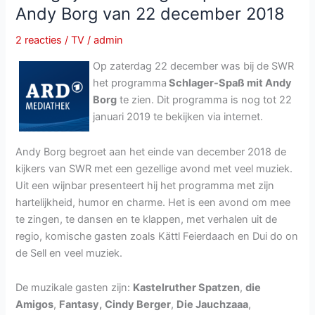
19
Andy Borg van 22 december 2018
mei
2019
2 reacties
/
TV
/
admin
Op zaterdag 22 december was bij de SWR
het programma
Schlager-Spaß mit Andy
Borg
te zien. Dit programma is nog tot 22
januari 2019 te bekijken via internet.
Andy Borg begroet aan het einde van december 2018 de
kijkers van SWR met een gezellige avond met veel muziek.
Uit een wijnbar presenteert hij het programma met zijn
hartelijkheid, humor en charme. Het is een avond om mee
te zingen, te dansen en te klappen, met verhalen uit de
regio, komische gasten zoals Kättl Feierdaach en Dui do on
de Sell en veel muziek.
De muzikale gasten zijn:
Kastelruther Spatzen
,
die
Amigos
,
Fantasy,
Cindy Berger
,
Die Jauchzaaa
,