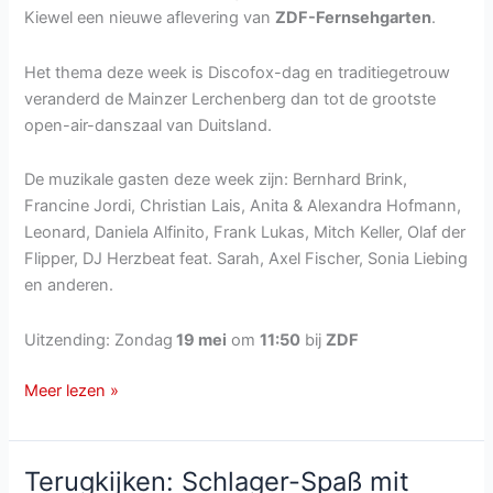
Kiewel een nieuwe aflevering van
ZDF-Fernsehgarten
.
Het thema deze week is Discofox-dag en traditiegetrouw
veranderd de Mainzer Lerchenberg dan tot de grootste
open-air-danszaal van Duitsland.
De muzikale gasten deze week zijn: Bernhard Brink,
Francine Jordi, Christian Lais, Anita & Alexandra Hofmann,
Leonard, Daniela Alfinito, Frank Lukas, Mitch Keller, Olaf der
Flipper, DJ Herzbeat feat. Sarah, Axel Fischer, Sonia Liebing
en anderen.
Uitzending: Zondag
19 mei
om
11:50
bij
ZDF
ZDF-
Meer lezen »
Fernsehgarten
van
zondag
Terugkijken: Schlager-Spaß mit