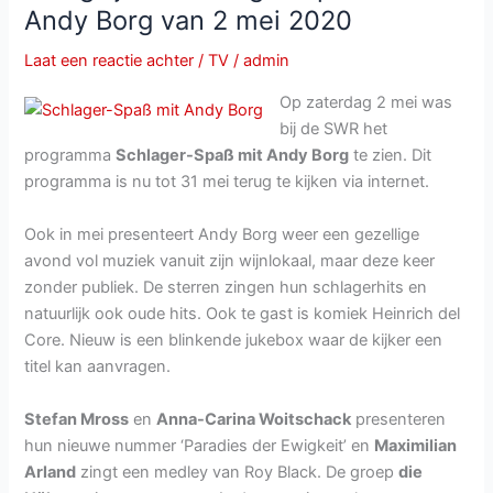
zondag
Andy Borg van 2 mei 2020
10
mei
Laat een reactie achter
/
TV
/
admin
2020
Op zaterdag 2 mei was
bij de SWR het
programma
Schlager-Spaß mit Andy Borg
te zien. Dit
programma is nu tot 31 mei terug te kijken via internet.
Ook in mei presenteert Andy Borg weer een gezellige
avond vol muziek vanuit zijn wijnlokaal, maar deze keer
zonder publiek. De sterren zingen hun schlagerhits en
natuurlijk ook oude hits. Ook te gast is komiek Heinrich del
Core. Nieuw is een blinkende jukebox waar de kijker een
titel kan aanvragen.
Stefan Mross
en
Anna-Carina Woitschack
presenteren
hun nieuwe nummer ‘Paradies der Ewigkeit’ en
Maximilian
Arland
zingt een medley van Roy Black. De groep
die