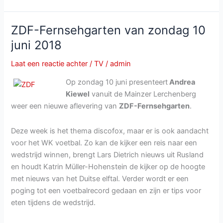
Schlager-
Spaß
mit
ZDF-Fernsehgarten van zondag 10
Andy
juni 2018
Borg
van
Laat een reactie achter
/
TV
/
admin
22
Op zondag 10 juni presenteert
Andrea
december
Kiewel
vanuit de Mainzer Lerchenberg
2018
weer een nieuwe aflevering van
ZDF-Fernsehgarten
.
Deze week is het thema discofox, maar er is ook aandacht
voor het WK voetbal. Zo kan de kijker een reis naar een
wedstrijd winnen, brengt Lars Dietrich nieuws uit Rusland
en houdt Katrin Müller-Hohenstein de kijker op de hoogte
met nieuws van het Duitse elftal. Verder wordt er een
poging tot een voetbalrecord gedaan en zijn er tips voor
eten tijdens de wedstrijd.