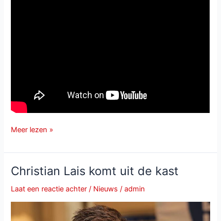
Christian
Meer lezen »
Lais
brengt
nieuwe
Christian Lais komt uit de kast
single
“Es
Laat een reactie achter
/
Nieuws
/
admin
ist
nie