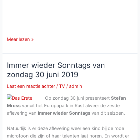
Terugkijken:
Meer lezen »
Schlager-
Spaß
mit
Immer wieder Sonntags van
Andy
zondag 30 juni 2019
Borg
van
Laat een reactie achter
/
TV
/
admin
2
Op zondag 30 juni presenteert
Stefan
mei
Mross
vanuit het Europapark in Rust alweer de zesde
2020
aflevering van
Immer wieder Sonntags
van dit seizoen.
Natuurlijk is er deze aflevering weer een kind bij de rode
microfoon die zijn of haar talenten laat horen. En wordt er