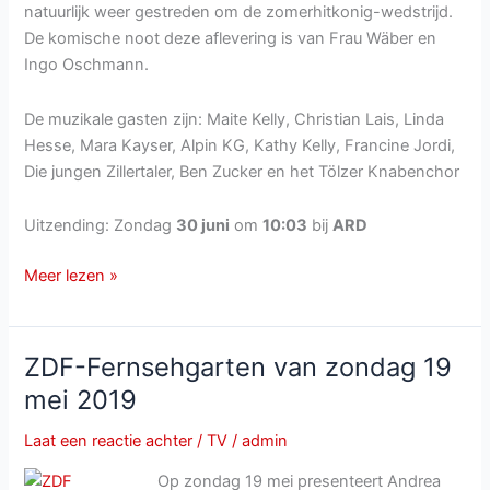
natuurlijk weer gestreden om de zomerhitkonig-wedstrijd.
De komische noot deze aflevering is van Frau Wäber en
Ingo Oschmann.
De muzikale gasten zijn: Maite Kelly, Christian Lais, Linda
Hesse, Mara Kayser, Alpin KG, Kathy Kelly, Francine Jordi,
Die jungen Zillertaler, Ben Zucker en het Tölzer Knabenchor
Uitzending: Zondag
30 juni
om
10:03
bij
ARD
Immer
Meer lezen »
wieder
Sonntags
van
ZDF-Fernsehgarten van zondag 19
zondag
mei 2019
30
juni
Laat een reactie achter
/
TV
/
admin
2019
Op zondag 19 mei presenteert Andrea