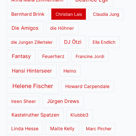
Anna Maria Zimmermann
Bernhard Brink
Christian Lais
Claudia Jung
Die Amigos
die Höhner
DJ Ötzi
die Jungen Zillertaler
Ella Endlich
Fantasy
Feuerherz
Francine Jordi
Hansi Hinterseer
Heino
Helene Fischer
Howard Carpendale
Jürgen Drews
Ireen Sheer
Kastelruther Spatzen
Klubbb3
Linda Hesse
Maite Kelly
Marc Pircher