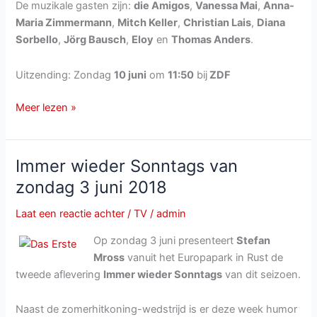
De muzikale gasten zijn:
die Amigos
,
Vanessa Mai
,
Anna-
Maria Zimmermann
,
Mitch Keller
,
Christian Lais
,
Diana
Sorbello
,
Jörg Bausch
,
Eloy
en
Thomas Anders
.
Uitzending: Zondag
10 juni
om
11:50
bij
ZDF
ZDF-
Meer lezen »
Fernsehgarten
van
zondag
Immer wieder Sonntags van
10
zondag 3 juni 2018
juni
2018
Laat een reactie achter
/
TV
/
admin
Op zondag 3 juni presenteert
Stefan
Mross
vanuit het Europapark in Rust de
tweede aflevering
Immer wieder Sonntags
van dit seizoen.
Naast de zomerhitkoning-wedstrijd is er deze week humor