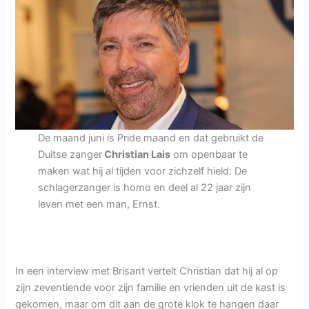
zu
spät”
–
een
lied
als
luisterend
oor
De maand juni is Pride maand en dat gebruikt de
Duitse zanger
Christian Lais
om openbaar te
maken wat hij al tijden voor zichzelf hield: De
schlagerzanger is homo en deel al 22 jaar zijn
leven met een man, Ernst.
In een interview met Brisant vertelt Christian dat hij al op
zijn zeventiende voor zijn familie en vrienden uit de kast is
gekomen, maar om dit aan de grote klok te hangen daar