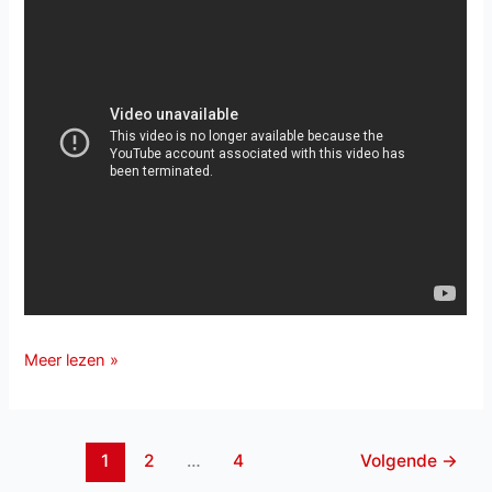
Terugkijken:
Meer lezen »
Schlager
des
Monats
1
2
…
4
Volgende
→
Mai