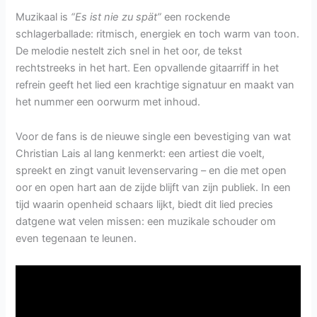
Muzikaal is
“Es ist nie zu spät”
een rockende
schlagerballade: ritmisch, energiek en toch warm van toon.
De melodie nestelt zich snel in het oor, de tekst
rechtstreeks in het hart. Een opvallende gitaarriff in het
refrein geeft het lied een krachtige signatuur en maakt van
het nummer een oorwurm met inhoud.
Voor de fans is de nieuwe single een bevestiging van wat
Christian Lais al lang kenmerkt: een artiest die voelt,
spreekt en zingt vanuit levenservaring – en die met open
oor en open hart aan de zijde blijft van zijn publiek. In een
tijd waarin openheid schaars lijkt, biedt dit lied precies
datgene wat velen missen: een muzikale schouder om
even tegenaan te leunen.