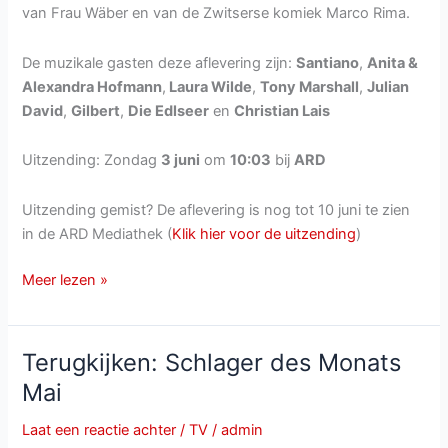
van Frau Wäber en van de Zwitserse komiek Marco Rima.
De muzikale gasten deze aflevering zijn:
Santiano
,
Anita &
Alexandra Hofmann
,
Laura Wilde
,
Tony Marshall
,
Julian
David
,
Gilbert
,
Die Edlseer
en
Christian Lais
Uitzending: Zondag
3 juni
om
10:03
bij
ARD
Uitzending gemist? De aflevering is nog tot 10 juni te zien
in de ARD Mediathek (
Klik hier voor de uitzending
)
Immer
Meer lezen »
wieder
Sonntags
van
Terugkijken: Schlager des Monats
zondag
Mai
3
juni
Laat een reactie achter
/
TV
/
admin
2018