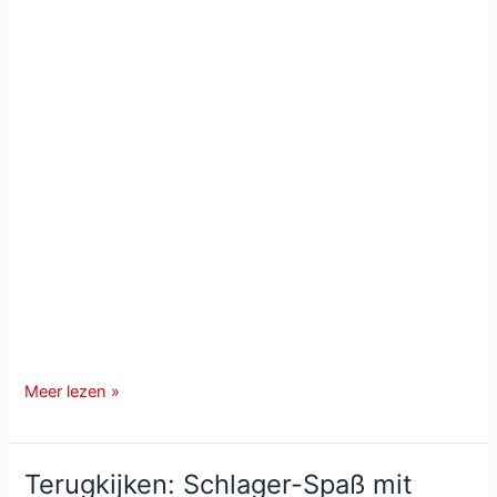
Immer
Meer lezen »
wieder
Sonntags
van
Terugkijken: Schlager-Spaß mit