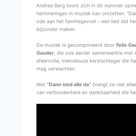
Andrea Berg toont zich in dit nummer opni
herinneringen in muziek kan omzetten. “Dann
ode aan het familiegevoel – een lied dat he
bijzonder maken.
De muziek is gecomponeerd door
Felix Ga
Gauder
, die ook eerder samenwerkte met An
sfeervolle, melodieuze kerstschlager die h
mag verwachten.
Met
“Dann sind alle da”
brengt ze niet all
van verbondenheid en dankbaarheid die haa