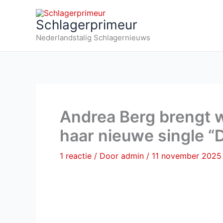
Ga
naar
Schlagerprimeur
de
Nederlandstalig Schlagernieuws
inhoud
Andrea Berg brengt
haar nieuwe single “D
1 reactie
/ Door
admin
/
11 november 2025