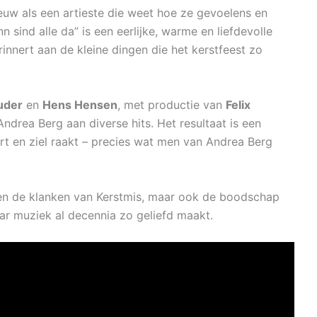
euw als een artieste die weet hoe ze gevoelens en
 sind alle da” is een eerlijke, warme en liefdevolle
rinnert aan de kleine dingen die het kerstfeest zo
uder
en
Hens Hensen
, met productie van
Felix
drea Berg aan diverse hits. Het resultaat is een
art en ziel raakt – precies wat men van Andrea Berg
een de klanken van Kerstmis, maar ook de boodschap
r muziek al decennia zo geliefd maakt.