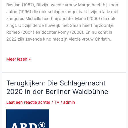
Bastian (1987), Bij zijn tweede vrouw Margo heeft hij zoon
Julian (1996) die ook schlagerzanger is. Uit zijn relatie met
zangeres Michelle heeft hij dochter Marie (2000) die ook
zingt. Uit zijn derde huwelijk met Sarah heeft hij zoontje
Romeo (2004) en dochter Romy (2008). En nu komt in
2022 zijn zevende kind met zijn vierde vrouw Christin.
Matthias
Meer lezen »
Reim
wordt
voor
Terugkijken: Die Schlagernacht
de
2020 in der Berliner Waldbühne
zevende
keer
Laat een reactie achter
/
TV
/
admin
vader