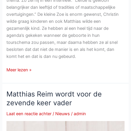
thema. Zo zei hij in een interview: “Liefde is gewoon
belangrijker dan leeftijd of tradities of maatschappelijke
overtuigingen.” De kleine Zoe is enorm gewenst, Christin
wilde graag kinderen en ook Matthias wilde een
gezamenlijk kind. Ze hebben al een heel tijd naar de
agenda’s gekeken wanneer de geboorte in hun
tourschema zou passen, maar daarna hebben ze al snel
besloten dat dat niet de manier is en als het komt, dan
komt het en dat is dan nu gebeurd.
Matthias
Meer lezen »
Reim
voor
zevende
Matthias Reim wordt voor de
keer
zevende keer vader
vader
geworden
Laat een reactie achter
/
Nieuws
/
admin