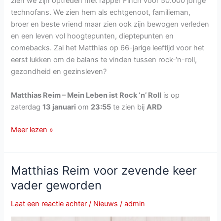
zien we zijn optreden met rapper Finch voor 50.000 jonge
technofans. We zien hem als echtgenoot, familieman,
broer en beste vriend maar zien ook zijn bewogen verleden
en een leven vol hoogtepunten, dieptepunten en
comebacks. Zal het Matthias op 66-jarige leeftijd voor het
eerst lukken om de balans te vinden tussen rock-‘n-roll,
gezondheid en gezinsleven?
Matthias Reim – Mein Leben ist Rock ‘n’ Roll
is op
zaterdag
13 januari
om
23:55
te zien bij
ARD
Matthias
Meer lezen »
Reim
–
Mein
Matthias Reim voor zevende keer
Leben
vader geworden
ist
Rock
Laat een reactie achter
/
Nieuws
/
admin
‘n’