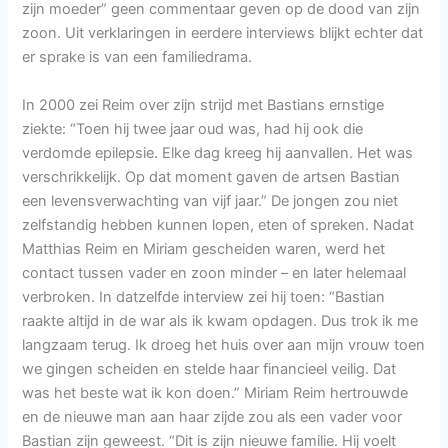
zijn moeder” geen commentaar geven op de dood van zijn
zoon. Uit verklaringen in eerdere interviews blijkt echter dat
er sprake is van een familiedrama.
In 2000 zei Reim over zijn strijd met Bastians ernstige
ziekte: “Toen hij twee jaar oud was, had hij ook die
verdomde epilepsie. Elke dag kreeg hij aanvallen. Het was
verschrikkelijk. Op dat moment gaven de artsen Bastian
een levensverwachting van vijf jaar.” De jongen zou niet
zelfstandig hebben kunnen lopen, eten of spreken. Nadat
Matthias Reim en Miriam gescheiden waren, werd het
contact tussen vader en zoon minder – en later helemaal
verbroken. In datzelfde interview zei hij toen: “Bastian
raakte altijd in de war als ik kwam opdagen. Dus trok ik me
langzaam terug. Ik droeg het huis over aan mijn vrouw toen
we gingen scheiden en stelde haar financieel veilig. Dat
was het beste wat ik kon doen.” Miriam Reim hertrouwde
en de nieuwe man aan haar zijde zou als een vader voor
Bastian zijn geweest. “Dit is zijn nieuwe familie. Hij voelt