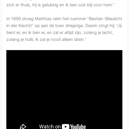
zich er thuis, hij is gelukkig en ik ben ook blij voor hem.”
In 1990 droeg Matthias reim het nummer “Bastian (Blaulicht
in der Nacht)” op aan de toen driejarige. Daarin zingt hij: “Jij
bent er, en ik ben er, en zal er altijd zijn, zolang je lacht,
zolang je huilt, ik zal je nooit alleen laten.”