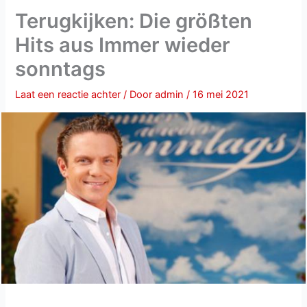
Terugkijken: Die größten
Hits aus Immer wieder
sonntags
Laat een reactie achter
/ Door
admin
/
16 mei 2021