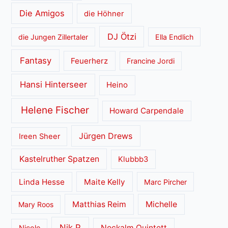
Die Amigos
die Höhner
DJ Ötzi
die Jungen Zillertaler
Ella Endlich
Fantasy
Feuerherz
Francine Jordi
Hansi Hinterseer
Heino
Helene Fischer
Howard Carpendale
Jürgen Drews
Ireen Sheer
Kastelruther Spatzen
Klubbb3
Linda Hesse
Maite Kelly
Marc Pircher
Matthias Reim
Michelle
Mary Roos
Nik P
Nockalm Quintett