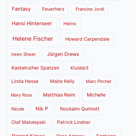
Fantasy
Feuerherz
Francine Jordi
Hansi Hinterseer
Heino
Helene Fischer
Howard Carpendale
Jürgen Drews
Ireen Sheer
Kastelruther Spatzen
Klubbb3
Linda Hesse
Maite Kelly
Marc Pircher
Matthias Reim
Michelle
Mary Roos
Nik P
Nockalm Quintett
Nicole
Olaf Malolepski
Patrick Lindner