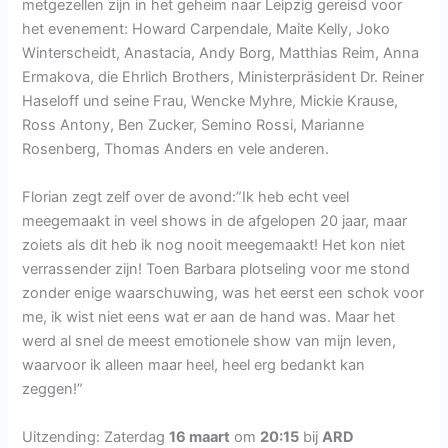
metgezellen zijn in het geheim naar Leipzig gereisd voor
het evenement: Howard Carpendale, Maite Kelly, Joko
Winterscheidt, Anastacia, Andy Borg, Matthias Reim, Anna
Ermakova, die Ehrlich Brothers, Ministerpräsident Dr. Reiner
Haseloff und seine Frau, Wencke Myhre, Mickie Krause,
Ross Antony, Ben Zucker, Semino Rossi, Marianne
Rosenberg, Thomas Anders en vele anderen.
Florian zegt zelf over de avond:”Ik heb echt veel
meegemaakt in veel shows in de afgelopen 20 jaar, maar
zoiets als dit heb ik nog nooit meegemaakt! Het kon niet
verrassender zijn! Toen Barbara plotseling voor me stond
zonder enige waarschuwing, was het eerst een schok voor
me, ik wist niet eens wat er aan de hand was. Maar het
werd al snel de meest emotionele show van mijn leven,
waarvoor ik alleen maar heel, heel erg bedankt kan
zeggen!”
Uitzending: Zaterdag
16 maart
om
20:15
bij
ARD