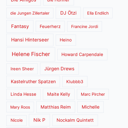
DJ Ötzi
die Jungen Zillertaler
Ella Endlich
Fantasy
Feuerherz
Francine Jordi
Hansi Hinterseer
Heino
Helene Fischer
Howard Carpendale
Jürgen Drews
Ireen Sheer
Kastelruther Spatzen
Klubbb3
Linda Hesse
Maite Kelly
Marc Pircher
Matthias Reim
Michelle
Mary Roos
Nik P
Nockalm Quintett
Nicole