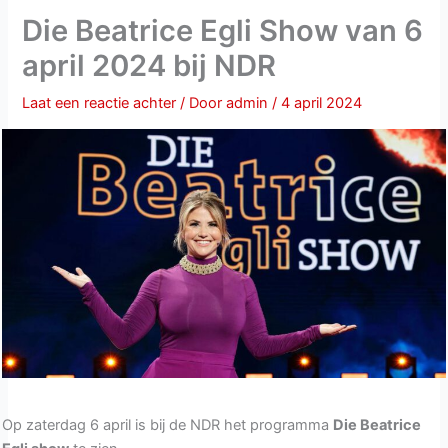
Die Beatrice Egli Show van 6
april 2024 bij NDR
Laat een reactie achter
/ Door
admin
/
4 april 2024
Op zaterdag 6 april is bij de NDR het programma
Die Beatrice