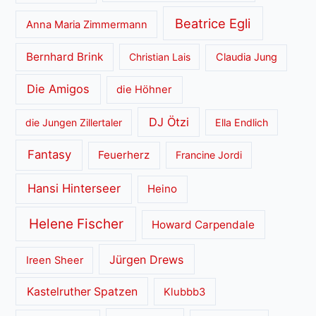
Beatrice Egli
Anna Maria Zimmermann
Bernhard Brink
Christian Lais
Claudia Jung
Die Amigos
die Höhner
DJ Ötzi
die Jungen Zillertaler
Ella Endlich
Fantasy
Feuerherz
Francine Jordi
Hansi Hinterseer
Heino
Helene Fischer
Howard Carpendale
Jürgen Drews
Ireen Sheer
Kastelruther Spatzen
Klubbb3