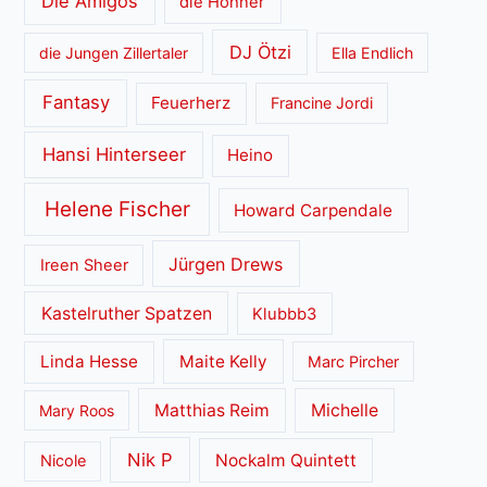
Die Amigos
die Höhner
DJ Ötzi
die Jungen Zillertaler
Ella Endlich
Fantasy
Feuerherz
Francine Jordi
Hansi Hinterseer
Heino
Helene Fischer
Howard Carpendale
Jürgen Drews
Ireen Sheer
Kastelruther Spatzen
Klubbb3
Linda Hesse
Maite Kelly
Marc Pircher
Matthias Reim
Michelle
Mary Roos
Nik P
Nockalm Quintett
Nicole