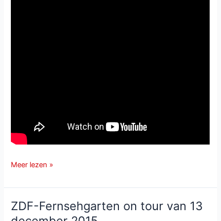
Marianne
Meer lezen »
&
Michael
met
ZDF-Fernsehgarten on tour van 13
Lebenslänglich
december 2015