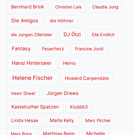
Bernhard Brink
Christian Lais
Claudia Jung
Die Amigos
die Höhner
DJ Ötzi
die Jungen Zillertaler
Ella Endlich
Fantasy
Feuerherz
Francine Jordi
Hansi Hinterseer
Heino
Helene Fischer
Howard Carpendale
Jürgen Drews
Ireen Sheer
Kastelruther Spatzen
Klubbb3
Linda Hesse
Maite Kelly
Marc Pircher
Matthias Reim
Michelle
Mary Roos