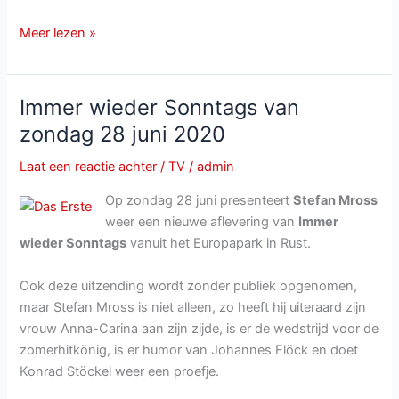
Michael
Meer lezen »
van
Marianne
en
Immer wieder Sonntags van
Michael
zondag 28 juni 2020
in
ziekenhuis
Laat een reactie achter
/
TV
/
admin
na
Op zondag 28 juni presenteert
Stefan Mross
beroerte
weer een nieuwe aflevering van
Immer
wieder Sonntags
vanuit het Europapark in Rust.
Ook deze uitzending wordt zonder publiek opgenomen,
maar Stefan Mross is niet alleen, zo heeft hij uiteraard zijn
vrouw Anna-Carina aan zijn zijde, is er de wedstrijd voor de
zomerhitkönig, is er humor van Johannes Flöck en doet
Konrad Stöckel weer een proefje.