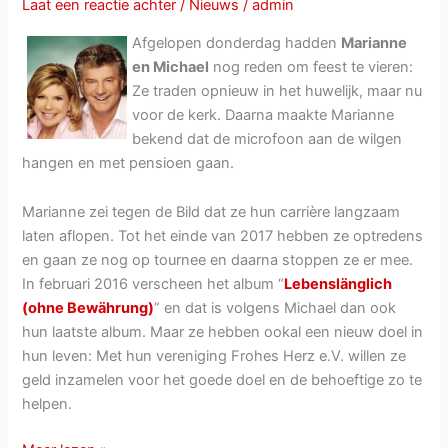
Laat een reactie achter
/
Nieuws
/
admin
2017
Afgelopen donderdag hadden
Marianne
en Michael
nog reden om feest te vieren:
Ze traden opnieuw in het huwelijk, maar nu
voor de kerk. Daarna maakte Marianne
bekend dat de microfoon aan de wilgen
hangen en met pensioen gaan.
Marianne zei tegen de Bild dat ze hun carrière langzaam
laten aflopen. Tot het einde van 2017 hebben ze optredens
en gaan ze nog op tournee en daarna stoppen ze er mee.
In februari 2016 verscheen het album “
Lebenslänglich
(ohne Bewährung)
” en dat is volgens Michael dan ook
hun laatste album. Maar ze hebben ookal een nieuw doel in
hun leven: Met hun vereniging Frohes Herz e.V. willen ze
geld inzamelen voor het goede doel en de behoeftige zo te
helpen.