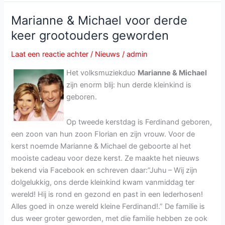
Hertel
–
Marianne & Michael voor derde
Die
keer grootouders geworden
besten
Hits
Laat een reactie achter
/
Nieuws
/
admin
der
Het volksmuziekduo
Marianne & Michael
Volksmusik
zijn enorm blij: hun derde kleinkind is
2018
geboren.
Op tweede kerstdag is Ferdinand geboren,
een zoon van hun zoon Florian en zijn vrouw. Voor de
kerst noemde Marianne & Michael de geboorte al het
mooiste cadeau voor deze kerst. Ze maakte het nieuws
bekend via Facebook en schreven daar:”Juhu – Wij zijn
dolgelukkig, ons derde kleinkind kwam vanmiddag ter
wereld! Hij is rond en gezond en past in een lederhosen!
Alles goed in onze wereld kleine Ferdinand!.” De familie is
dus weer groter geworden, met die familie hebben ze ook