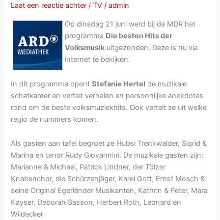
augustus
Laat een reactie achter
/
TV
/
admin
2019
Op dinsdag 21 juni werd bij de MDR het
programma
Die besten Hits der
Volksmusik
uitgezonden. Deze is nu via
internet te bekijken.
In dit programma opent
Stefanie Hertel
de muzikale
schatkamer en vertelt verhalen en persoonlijke anekdotes
rond om de beste volksmuziekhits. Ook vertelt ze uit welke
regio de nummers komen.
Als gasten aan tafel begroet ze Hubsi Trenkwalder, Sigrid &
Marina en tenor Rudy Giovannini. De muzikale gasten zijn:
Marianne & Michael, Patrick Lindner, der Tölzer
Knabenchor, die Schürzenjäger, Karel Gott, Ernst Mosch &
seine Original Egerländer Musikanten, Kathrin & Peter, Mara
Kayser, Deborah Sasson, Herbert Roth, Leonard en
Wildecker