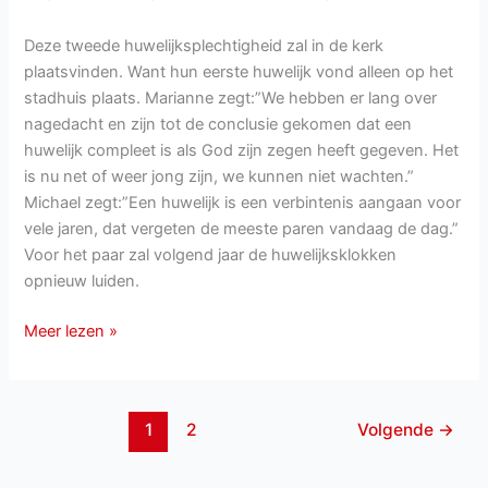
Deze tweede huwelijksplechtigheid zal in de kerk
plaatsvinden. Want hun eerste huwelijk vond alleen op het
stadhuis plaats. Marianne zegt:”We hebben er lang over
nagedacht en zijn tot de conclusie gekomen dat een
huwelijk compleet is als God zijn zegen heeft gegeven. Het
is nu net of weer jong zijn, we kunnen niet wachten.”
Michael zegt:”Een huwelijk is een verbintenis aangaan voor
vele jaren, dat vergeten de meeste paren vandaag de dag.”
Voor het paar zal volgend jaar de huwelijksklokken
opnieuw luiden.
Marianne
Meer lezen »
en
Michael
gaan
1
2
Volgende
→
opnieuw
trouwen