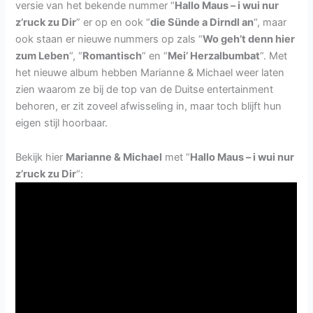
versie van het bekende nummer “
Hallo Maus – i wui nur
z’ruck zu Dir
” er op en ook “
die Sünde a Dirndl an
“, maar
ook staan er nieuwe nummers op zals “
Wo geh’t denn hier
zum Leben
“, “
Romantisch
” en “
Mei’ Herzalbumbat
“. Met
het nieuwe album hebben Marianne & Michael weer laten
zien waarom ze bij de top van de Duitse entertainment
behoren, er zit zoveel afwisseling in, maar toch blijft hun
eigen stijl hoorbaar.
Bekijk hier
Marianne & Michael
met “
Hallo Maus – i wui nur
z’ruck zu Dir
“: