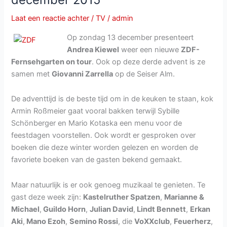
(ohne
Bewährung)
Laat een reactie achter
/
TV
/
admin
Op zondag 13 december presenteert
Andrea Kiewel
weer een nieuwe
ZDF-
Fernsehgarten on tour
. Ook op deze derde advent is ze
samen met
Giovanni Zarrella
op de Seiser Alm.
De adventtijd is de beste tijd om in de keuken te staan, kok
Armin Roßmeier gaat vooral bakken terwijl Sybille
Schönberger en Mario Kotaska een menu voor de
feestdagen voorstellen. Ook wordt er gesproken over
boeken die deze winter worden gelezen en worden de
favoriete boeken van de gasten bekend gemaakt.
Maar natuurlijk is er ook genoeg muzikaal te genieten. Te
gast deze week zijn:
Kastelruther Spatzen
,
Marianne &
Michael
,
Guildo Horn
,
Julian David
,
Lindt Bennett
,
Erkan
Aki
,
Mano Ezoh
,
Semino Rossi
, die
VoXXclub
,
Feuerherz
,