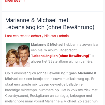
Marianne
Meer lezen »
&
Michael
gaan
Marianne & Michael met
met
Lebenslänglich (ohne Bewährung)
pensioen
Laat een reactie achter
/
Nieuws
/
admin
Marianne & Michael
hebben na zeven jaar
een nieuw album uitgebracht.
“
Lebenslänglich (ohne Bewährung)
” is
alweer het 33ste album uit hun carrière.
Op “Lebenslänglich (ohne Bewährung)” gaan
Marianne &
Michael
ook een beetje een nieuwe muzikale weg op. Er
staat een goede mix tussen gevoelige balladen en
krachtige midtempo-nummers op. Het is volksmuziek met
Countrysound, Rockgitaren en schlager, knipogen met
melancholie maar vooral Marianne & Michael. Zo staat hun