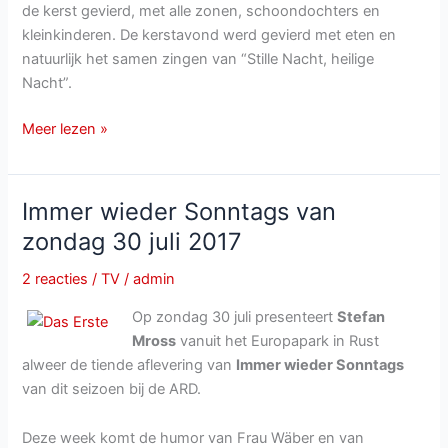
de kerst gevierd, met alle zonen, schoondochters en
kleinkinderen. De kerstavond werd gevierd met eten en
natuurlijk het samen zingen van “Stille Nacht, heilige
Nacht”.
Marianne
Meer lezen »
&
Michael
voor
Immer wieder Sonntags van
derde
zondag 30 juli 2017
keer
grootouders
2 reacties
/
TV
/
admin
geworden
Op zondag 30 juli presenteert
Stefan
Mross
vanuit het Europapark in Rust
alweer de tiende aflevering van
Immer wieder Sonntags
van dit seizoen bij de ARD.
Deze week komt de humor van Frau Wäber en van