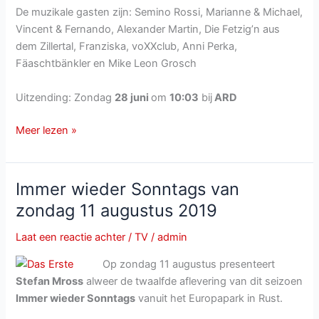
De muzikale gasten zijn: Semino Rossi, Marianne & Michael,
Vincent & Fernando, Alexander Martin, Die Fetzig’n aus
dem Zillertal, Franziska, voXXclub, Anni Perka,
Fäaschtbänkler en Mike Leon Grosch
Uitzending: Zondag
28 juni
om
10:03
bij
ARD
Immer
Meer lezen »
wieder
Sonntags
van
Immer wieder Sonntags van
zondag
zondag 11 augustus 2019
28
juni
Laat een reactie achter
/
TV
/
admin
2020
Op zondag 11 augustus presenteert
Stefan Mross
alweer de twaalfde aflevering van dit seizoen
Immer wieder Sonntags
vanuit het Europapark in Rust.