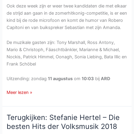
Ook deze week zijn er weer twee kandidaten die met elkaar
de strijd aan gaan in de zomerhitkonig-competitie, is er een
kind bij de rode microfoon en komt de humor van Robero
Capitoni en van buikspreker Sebastian met zijn Amanda.
De muzikale gasten zijn: Tony Marshall, Ross Antony,
Mario & Christoph, Fäaschtbänkler, Marianne & Michael,
Nockis, Patrick Himmel, Oonagh, Sonia Liebing, Bata Illic en
Frank Schöbel
Uitzending: zondag
11 augustus
om
10:03
bij
ARD
Immer
Meer lezen »
wieder
Sonntags
van
Terugkijken: Stefanie Hertel – Die
zondag
besten Hits der Volksmusik 2018
11