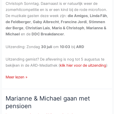
Christoph Sonntag. Daarnaast is er natuurlijk weer de
zomerhitcompetitie en is er een kind bij de rode microfoon.
De muzikale gasten deze week zijn:
die Amigos
,
Linda Fäh
,
de Feldberger
,
Gaby Albrecht
,
Francine Jordi
,
Stimmen
der Berge
,
Christian Lais
,
Mario & Christoph
,
Marianne &
Michael
en de
DDC Breakdancer
.
Uitzending: Zondag
30 juli
om
10:03
bij
ARD
Uitzending gemist? De aflevering is nog tot 5 augustus te
bekijken in de ARD-Mediathek (
klik hier voor de uitzending
)
Immer
Meer lezen »
wieder
Sonntags
van
Marianne & Michael gaan met
zondag
pensioen
30
juli