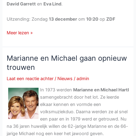
David Garrett
en
Eva Lind
.
Uitzending: Zondag
13 december
om
10:20
op
ZDF
ZDF-
Meer lezen »
Fernsehgarten
on
tour
Marianne en Michael gaan opnieuw
van
trouwen
13
december
Laat een reactie achter
/
Nieuws
/
admin
2015
In 1973 werden
Marianne en Michael Hartl
samengebracht door het lot. Ze leerde
elkaar kennen en vormde een
volksmuziekduo. Daarna werden ze al snel
een paar en in 1979 werd er getrouwd. Nu
na 36 jaren huwelijk willen de 62-jarige Marianne en de 66-
jarige Michael nog een keer het jawoord geven.