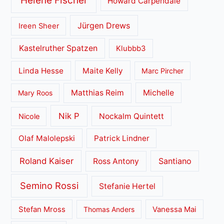
Helene Fischer
Howard Carpendale
Jürgen Drews
Ireen Sheer
Kastelruther Spatzen
Klubbb3
Linda Hesse
Maite Kelly
Marc Pircher
Matthias Reim
Michelle
Mary Roos
Nik P
Nockalm Quintett
Nicole
Olaf Malolepski
Patrick Lindner
Roland Kaiser
Santiano
Ross Antony
Semino Rossi
Stefanie Hertel
Stefan Mross
Thomas Anders
Vanessa Mai