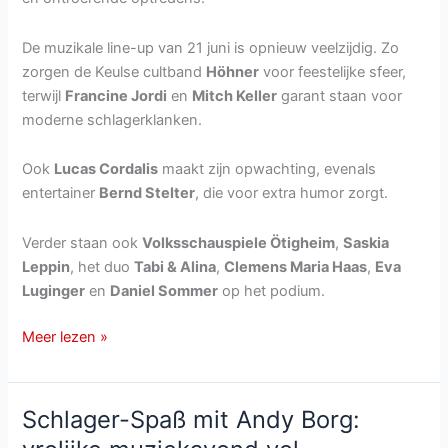
De muzikale line-up van 21 juni is opnieuw veelzijdig. Zo
zorgen de Keulse cultband
Höhner
voor feestelijke sfeer,
terwijl
Francine Jordi
en
Mitch Keller
garant staan voor
moderne schlagerklanken.
Ook
Lucas Cordalis
maakt zijn opwachting, evenals
entertainer
Bernd Stelter
, die voor extra humor zorgt.
Verder staan ook
Volksschauspiele Ötigheim
,
Saskia
Leppin
, het duo
Tabi & Alina
,
Clemens Maria Haas
,
Eva
Luginger
en
Daniel Sommer
op het podium.
Immer
Meer lezen »
wieder
sonntags
op
Schlager-Spaß mit Andy Borg:
21