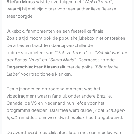
Stefan Mross
wist te overtuigen met
“Weil i di mog”
,
waarbij hij met zijn gitaar voor een authentieke Beierse
sfeer zorgde.
Jukebox, fanmomenten en een feestelijke finale
Zoals altijd mocht ook de populaire jukebox niet ontbreken.
De artiesten brachten daarbij verschillende
publieksfavorieten: van
“Dich zu lieben”
tot
“Schuld war nur
der Bossa Nova”
en
“Santa Maria”
. Daarnaast zorgde
Degerschlachter Blasmusik
met de polka
“Böhmische
Liebe”
voor traditionele klanken.
Een bijzonder en ontroerend moment was het
videofragment waarin fans uit onder andere Brazilië,
Canada, de VS en Nederland hun liefde voor het
programma deelden. Daarmee werd duidelijk dat
Schlager-
Spaß
inmiddels een wereldwijd publiek heeft opgebouwd.
De avond werd feestelijk afgesloten met een medley van