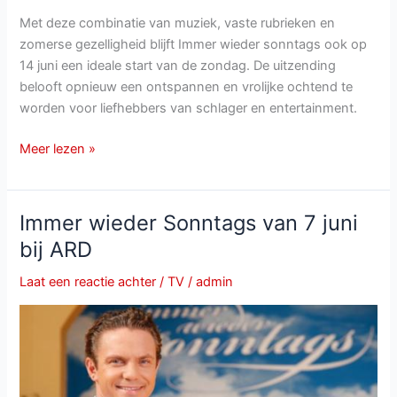
Met deze combinatie van muziek, vaste rubrieken en
zomerse gezelligheid blijft Immer wieder sonntags ook op
14 juni een ideale start van de zondag. De uitzending
belooft opnieuw een ontspannen en vrolijke ochtend te
worden voor liefhebbers van schlager en entertainment.
Immer
Meer lezen »
wieder
sonntags
op
Immer wieder Sonntags van 7 juni
14
bij ARD
juni:
muziek,
Laat een reactie achter
/
TV
/
admin
humor
en
zomerse
tradities