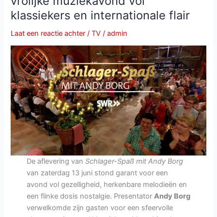
vrolijke muziekavond vol
juni:
klassiekers en internationale flair
zomerse
gezelligheid
Laat een reactie achter
/
TV
/
admin
met
sterke
line-
up
De aflevering van
Schlager-Spaß mit Andy Borg
van zaterdag 13 juni stond garant voor een
avond vol gezelligheid, herkenbare melodieën en
een flinke dosis nostalgie. Presentator
Andy Borg
verwelkomde zijn gasten voor een sfeervolle