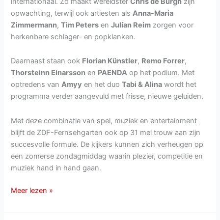
internationaal. Zo maakt wereldster
Chris de Burgh
zijn
opwachting, terwijl ook artiesten als
Anna-Maria
Zimmermann
,
Tim Peters
en
Julian Reim
zorgen voor
herkenbare schlager- en popklanken.
Daarnaast staan ook
Florian Künstler
,
Remo Forrer
,
Thorsteinn Einarsson
en
PAENDA
op het podium. Met
optredens van
Amyy
en het duo
Tabi & Alina
wordt het
programma verder aangevuld met frisse, nieuwe geluiden.
Met deze combinatie van spel, muziek en entertainment
blijft de ZDF-Fernsehgarten ook op 31 mei trouw aan zijn
succesvolle formule. De kijkers kunnen zich verheugen op
een zomerse zondagmiddag waarin plezier, competitie en
muziek hand in hand gaan.
ZDF-
Meer lezen »
Fernsehgarten
op