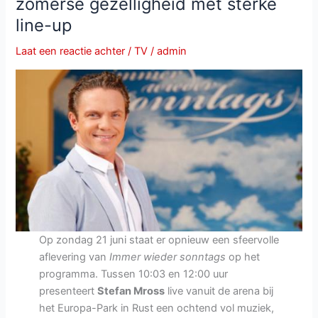
zomerse gezelligheid met sterke
line-up
Laat een reactie achter
/
TV
/
admin
Op zondag 21 juni staat er opnieuw een sfeervolle
aflevering van
Immer wieder sonntags
op het
programma. Tussen 10:03 en 12:00 uur
presenteert
Stefan Mross
live vanuit de arena bij
het Europa-Park in Rust een ochtend vol muziek,