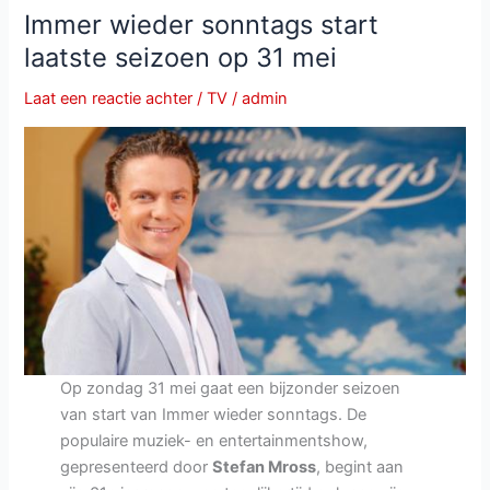
31
Immer wieder sonntags start
mei:
laatste seizoen op 31 mei
bingo,
muziek
Laat een reactie achter
/
TV
/
admin
en
zomerse
actie
in
Mainz
Op zondag 31 mei gaat een bijzonder seizoen
van start van Immer wieder sonntags. De
populaire muziek- en entertainmentshow,
gepresenteerd door
Stefan Mross
, begint aan