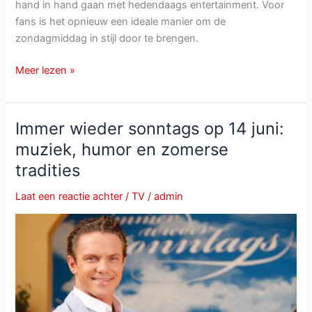
hand in hand gaan met hedendaags entertainment. Voor
fans is het opnieuw een ideale manier om de
zondagmiddag in stijl door te brengen.
ZDF-
Meer lezen »
Fernsehgarten
op
14
Immer wieder sonntags op 14 juni:
juni:
muziek, humor en zomerse
een
tradities
muzikale
reis
Laat een reactie achter
/
TV
/
admin
door
vier
decennia