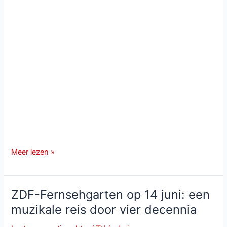
Schlager-
Meer lezen »
Spaß
mit
Andy
ZDF-Fernsehgarten op 14 juni: een
Borg:
muzikale reis door vier decennia
vrolijke
muziekavond