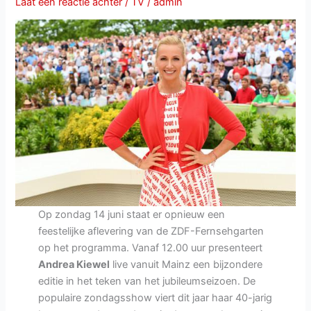
Laat een reactie achter
/
TV
/
admin
vol
klassiekers
en
internationale
flair
Op zondag 14 juni staat er opnieuw een
feestelijke aflevering van de ZDF-Fernsehgarten
op het programma. Vanaf 12.00 uur presenteert
Andrea Kiewel
live vanuit Mainz een bijzondere
editie in het teken van het jubileumseizoen. De
populaire zondagsshow viert dit jaar haar 40-jarig