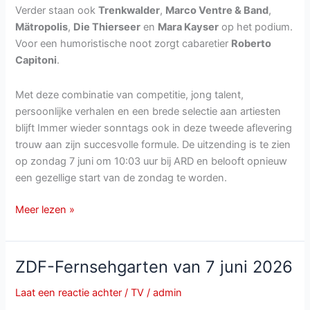
Verder staan ook
Trenkwalder
,
Marco Ventre & Band
,
Mätropolis
,
Die Thierseer
en
Mara Kayser
op het podium.
Voor een humoristische noot zorgt cabaretier
Roberto
Capitoni
.
Met deze combinatie van competitie, jong talent,
persoonlijke verhalen en een brede selectie aan artiesten
blijft Immer wieder sonntags ook in deze tweede aflevering
trouw aan zijn succesvolle formule. De uitzending is te zien
op zondag 7 juni om 10:03 uur bij ARD en belooft opnieuw
een gezellige start van de zondag te worden.
Immer
Meer lezen »
wieder
Sonntags
van
ZDF-Fernsehgarten van 7 juni 2026
7
juni
Laat een reactie achter
/
TV
/
admin
bij