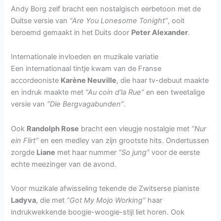
Andy Borg zelf bracht een nostalgisch eerbetoon met de
Duitse versie van
“Are You Lonesome Tonight”
, ooit
beroemd gemaakt in het Duits door
Peter Alexander
.
Internationale invloeden en muzikale variatie
Een internationaal tintje kwam van de Franse
accordeoniste
Karène Neuville
, die haar tv-debuut maakte
en indruk maakte met
“Au coin d’la Rue”
en een tweetalige
versie van
“Die Bergvagabunden”
.
Ook
Randolph Rose
bracht een vleugje nostalgie met
“Nur
ein Flirt”
en een medley van zijn grootste hits. Ondertussen
zorgde
Liane
met haar nummer
“So jung”
voor de eerste
echte meezinger van de avond.
Voor muzikale afwisseling tekende de Zwitserse pianiste
Ladyva
, die met
“Got My Mojo Working”
haar
indrukwekkende boogie-woogie-stijl liet horen. Ook