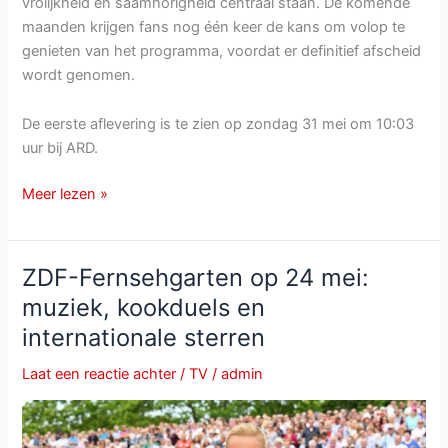
vrolijkheid en saamhorigheid centraal staan. De komende
maanden krijgen fans nog één keer de kans om volop te
genieten van het programma, voordat er definitief afscheid
wordt genomen.
De eerste aflevering is te zien op zondag 31 mei om 10:03
uur bij ARD.
Immer
Meer lezen »
wieder
sonntags
start
ZDF-Fernsehgarten op 24 mei:
laatste
muziek, kookduels en
seizoen
internationale sterren
op
31
Laat een reactie achter
/
TV
/
admin
mei