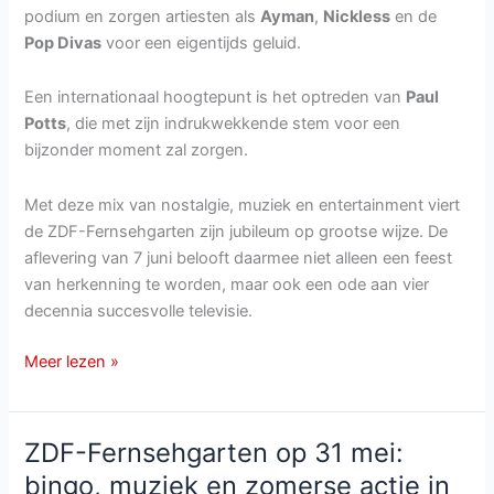
podium en zorgen artiesten als
Ayman
,
Nickless
en de
Pop Divas
voor een eigentijds geluid.
Een internationaal hoogtepunt is het optreden van
Paul
Potts
, die met zijn indrukwekkende stem voor een
bijzonder moment zal zorgen.
Met deze mix van nostalgie, muziek en entertainment viert
de ZDF-Fernsehgarten zijn jubileum op grootse wijze. De
aflevering van 7 juni belooft daarmee niet alleen een feest
van herkenning te worden, maar ook een ode aan vier
decennia succesvolle televisie.
ZDF-
Meer lezen »
Fernsehgarten
van
7
ZDF-Fernsehgarten op 31 mei:
juni
bingo, muziek en zomerse actie in
2026