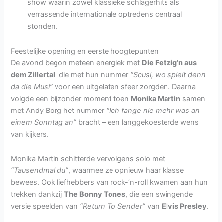
show waarin zowel klassieke schlagerhits als
verrassende internationale optredens centraal
stonden.
Feestelijke opening en eerste hoogtepunten
De avond begon meteen energiek met
Die Fetzig’n aus
dem Zillertal
, die met hun nummer
“Scusi, wo spielt denn
da die Musi”
voor een uitgelaten sfeer zorgden. Daarna
volgde een bijzonder moment toen
Monika Martin
samen
met Andy Borg het nummer
“Ich fange nie mehr was an
einem Sonntag an”
bracht – een langgekoesterde wens
van kijkers.
Monika Martin schitterde vervolgens solo met
“Tausendmal du”
, waarmee ze opnieuw haar klasse
bewees. Ook liefhebbers van rock-’n-roll kwamen aan hun
trekken dankzij
The Bonny Tones
, die een swingende
versie speelden van
“Return To Sender”
van
Elvis Presley
.