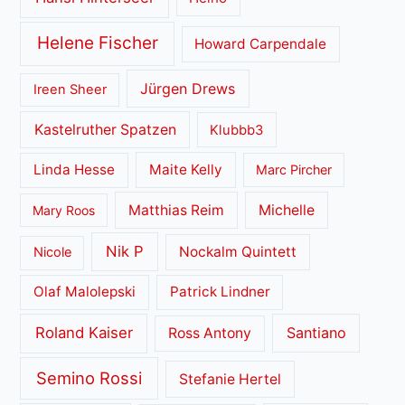
Helene Fischer
Howard Carpendale
Jürgen Drews
Ireen Sheer
Kastelruther Spatzen
Klubbb3
Linda Hesse
Maite Kelly
Marc Pircher
Matthias Reim
Michelle
Mary Roos
Nik P
Nockalm Quintett
Nicole
Olaf Malolepski
Patrick Lindner
Roland Kaiser
Santiano
Ross Antony
Semino Rossi
Stefanie Hertel