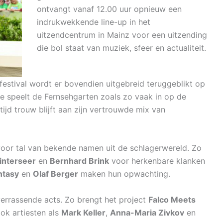
ontvangt vanaf 12.00 uur opnieuw een
indrukwekkende line-up in het
uitzendcentrum in Mainz voor een uitzending
die bol staat van muziek, sfeer en actualiteit.
festival wordt er bovendien uitgebreid teruggeblikt op
e speelt de Fernsehgarten zoals zo vaak in op de
rtijd trouw blijft aan zijn vertrouwde mix van
oor tal van bekende namen uit de schlagerwereld. Zo
interseer
en
Bernhard Brink
voor herkenbare klanken
ntasy
en
Olaf Berger
maken hun opwachting.
verrassende acts. Zo brengt het project
Falco Meets
ok artiesten als
Mark Keller
,
Anna-Maria Zivkov
en