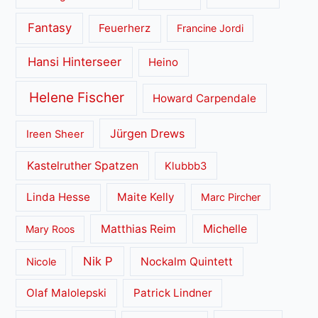
Fantasy
Feuerherz
Francine Jordi
Hansi Hinterseer
Heino
Helene Fischer
Howard Carpendale
Jürgen Drews
Ireen Sheer
Kastelruther Spatzen
Klubbb3
Linda Hesse
Maite Kelly
Marc Pircher
Matthias Reim
Michelle
Mary Roos
Nik P
Nockalm Quintett
Nicole
Olaf Malolepski
Patrick Lindner