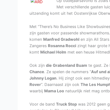
Op oudejaarsavond is zoals
Met verschillende gasten lui
uitzending komt uit het Oostenrijkse Oberw
Met “There’s No Business Like Showbusines
zijn gasten voor passende showmarathons.
komen
Manfred Gradwohl
en zijn All Star
Zangeres
Rosanna Rocci
zingt haar grote h
komt
Michael Holm
met een heuse Hitmedl
Ook zijn
die Grabenland Buam
te gast. Ze
Chance
. Ze spelen de nummers “
Auf und a
Johnny Logan
. Hij zingt ook een hitmedle
Rover
“. Daarnaast zijn ook
The Les Humph
waarbij
Mama Loo
natuurlijk niet mag ontb
Voor de band
Truck Stop
was 2012 geen go