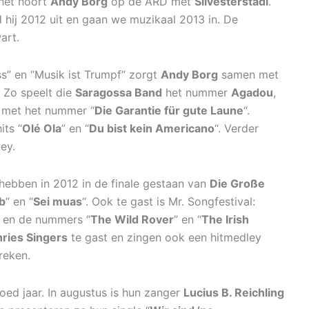
 het hoort
Andy Borg
op de ARD met
Silvesterstadl
.
d hij 2012 uit en gaan we muzikaal 2013 in. De
art.
s” en “Musik ist Trumpf” zorgt
Andy Borg
samen met
 Zo speelt die
Saragossa Band
het nummer
Agadou
,
s met het nummer “
Die Garantie für gute Laune
“.
its “
Olé Ola
” en “
Du bist kein Americano
“. Verder
ey.
 hebben in 2012 in de finale gestaan van
Die Große
b
” en “
Sei muas
“. Ook te gast is Mr. Songfestival:
y en de nummers “
The Wild Rover
” en “
The Irish
ries Singers
te gast en zingen ook een hitmedley
reken.
ed jaar. In augustus is hun zanger
Lucius B. Reichling