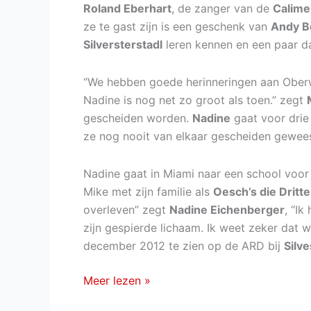
Roland Eberhart
, de zanger van de
Calime
ze te gast zijn is een geschenk van
Andy B
Silversterstadl
leren kennen en een paar da
“We hebben goede herinneringen aan Oberwa
Nadine is nog net zo groot als toen.” zegt
gescheiden worden.
Nadine
gaat voor drie
ze nog nooit van elkaar gescheiden gewees
Nadine gaat in Miami naar een school voor 
Mike met zijn familie als
Oesch’s die Dritt
overleven” zegt
Nadine Eichenberger
, “Ik
zijn gespierde lichaam. Ik weet zeker dat w
december 2012 te zien op de ARD bij
Silve
Mike
Meer lezen »
van