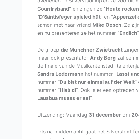
overleden. In Silverstadl kijken ze vooruit 
Countryband
” en zingen ze “
Heute rocken
“
D’Säntisfeger spieled hüt
” en “
Appenzelle
samen met haar vriend
Mike Oesch
. Ze zi
en nu presenteren ze het nummer “
Endlich
“
De groep
die Münchner Zwietracht
zingen
maar ook presentator
Andy Borg
zal een m
de finale van de Musikantenstadl-talentenja
Sandra Ledermann
het nummer “
Lasst und
nummer “
Du bist nur einmal auf der Welt
”
nummer “
I liab di
“. Ook is er een optreden 
Lausbua muass er sei
“.
Uitzending: Maandag
31 december
om
20
Iets na middernacht gaat het Silverstadl-fe