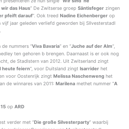
en presenteren ze hun single “
Wir sind ‘ne
 wir das Haus
” De Zwitserse groep
Säntisfeger
zingen
r pfeift darauf
“. Ook treed
Nadine Eichenberger
op
jn vijf jaar geleden verliefd geworden bij SIlvesterstadl
.
 de nummers “
Viva Bavaria
” en “
Juche auf der Alm
“,
edley ten gehoren b brengen. Daarnaast is er ook nog
cht, de Stadlstern van 2012. Uit Zwitserland zingt
 heute feiern
“, voor Duitsland zingt
Isarrider
het
 en voor Oostenrijk zingt
Melissa Naschenweng
het
van de winnares van 2011:
Marilena
methet nummer “
A
:15
op
ARD
est verder met “
Die große Silvesterparty
” waarbij