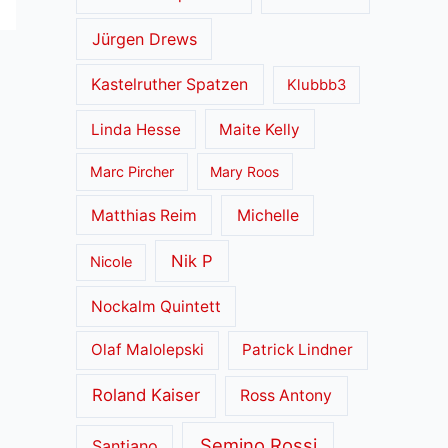
Jürgen Drews
Kastelruther Spatzen
Klubbb3
Linda Hesse
Maite Kelly
Marc Pircher
Mary Roos
Matthias Reim
Michelle
Nik P
Nicole
Nockalm Quintett
Olaf Malolepski
Patrick Lindner
Roland Kaiser
Ross Antony
Semino Rossi
Santiano