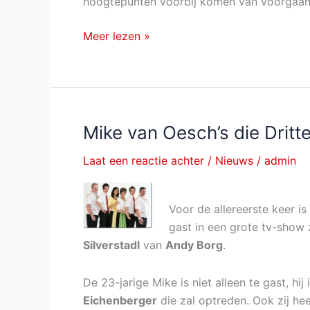
hoogtepunten voorbij komen van voorgaand
Silvesterstadl
Meer lezen »
van
31
december
2012
Mike van Oesch’s die Dritt
Laat een reactie achter
/
Nieuws
/
admin
Voor de allereerste keer is
gast in een grote tv-show z
Silverstadl
van
Andy Borg
.
De 23-jarige Mike is niet alleen te gast, hij
Eichenberger
die zal optreden. Ook zij he