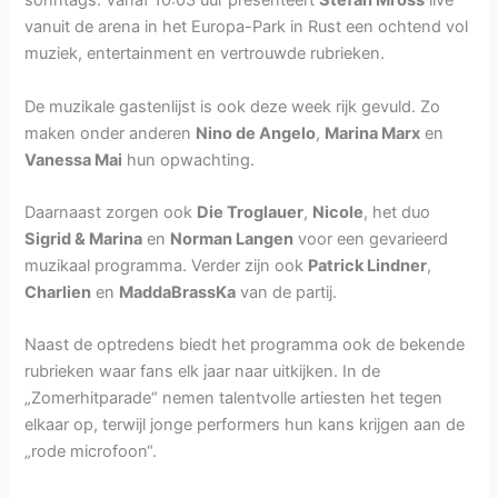
sonntags. Vanaf 10:03 uur presenteert
Stefan Mross
live
vanuit de arena in het Europa-Park in Rust een ochtend vol
muziek, entertainment en vertrouwde rubrieken.
De muzikale gastenlijst is ook deze week rijk gevuld. Zo
maken onder anderen
Nino de Angelo
,
Marina Marx
en
Vanessa Mai
hun opwachting.
Daarnaast zorgen ook
Die Troglauer
,
Nicole
, het duo
Sigrid & Marina
en
Norman Langen
voor een gevarieerd
muzikaal programma. Verder zijn ook
Patrick Lindner
,
Charlien
en
MaddaBrassKa
van de partij.
Naast de optredens biedt het programma ook de bekende
rubrieken waar fans elk jaar naar uitkijken. In de
„Zomerhitparade“ nemen talentvolle artiesten het tegen
elkaar op, terwijl jonge performers hun kans krijgen aan de
„rode microfoon“.