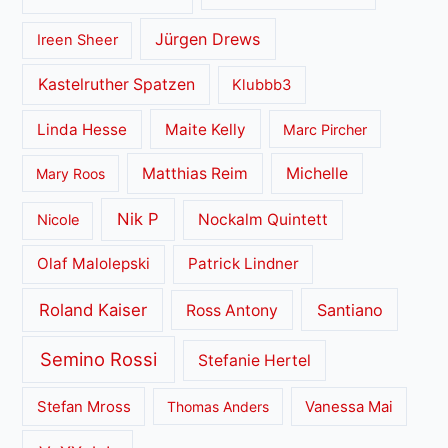
Jürgen Drews
Ireen Sheer
Kastelruther Spatzen
Klubbb3
Linda Hesse
Maite Kelly
Marc Pircher
Matthias Reim
Michelle
Mary Roos
Nik P
Nockalm Quintett
Nicole
Olaf Malolepski
Patrick Lindner
Roland Kaiser
Santiano
Ross Antony
Semino Rossi
Stefanie Hertel
Stefan Mross
Thomas Anders
Vanessa Mai