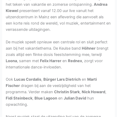
het teken van vakantie en zomerse ontspanning.
Andrea
Kiewel
presenteert vanaf 12.00 uur live vanuit het
uitzendcentrum in Mainz een aflevering die aanvoelt als
een korte reis rond de wereld, vol muziek, entertainment en
verrassende uitdagingen.
De muziek speelt opnieuw een centrale rol en sluit perfect
aan bij het vakantiethema. De Keulse band
Höhner
brengt
zoals altijd een flinke dosis feeststemming mee, terwijl
Loona
, samen met
Felix Harrer
en
Rednex
, zorgt voor
internationale dance-invloeden.
Ook
Lucas Cordalis
,
Bürger Lars Dietrich
en
Marti
Fischer
dragen bij aan de veelzijdigheid van het
programma. Verder maken
Christin Stark
,
Nick Howard
,
Fidi Steinbeck
,
Blue Lagoon
en
Julian David
hun
opwachting.
Naast muziek staat de uitzending bol van de zomerse