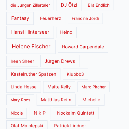
DJ Ötzi
die Jungen Zillertaler
Ella Endlich
Fantasy
Feuerherz
Francine Jordi
Hansi Hinterseer
Heino
Helene Fischer
Howard Carpendale
Jürgen Drews
Ireen Sheer
Kastelruther Spatzen
Klubbb3
Linda Hesse
Maite Kelly
Marc Pircher
Matthias Reim
Michelle
Mary Roos
Nik P
Nockalm Quintett
Nicole
Olaf Malolepski
Patrick Lindner