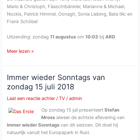
Mario & Christoph, Fäaschtbänkler, Marianne & Michael,
Nockis, Patrick Himmel, Oonagh, Sonia Liebing, Bata Illic en
Frank Schöbel
Uitzending: zondag
11 augustus
om
10:03
bij
ARD
Immer
Meer lezen »
wieder
Sonntags
van
Immer wieder Sonntags van
zondag
zondag 15 juli 2018
11
augustus
Laat een reactie achter
/
TV
/
admin
2019
Op zondag 15 juli presenteert
Stefan
Mross
alweer de achtste aflevering van
Immer wieder Sonntags
van dit seizoen. Dit doet hij
natuurlijk vanuit het Europapark in Rust.