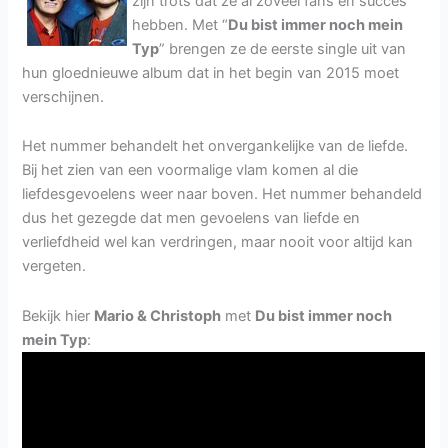
zijn trots dat ze al zoveel fans en succes
hebben. Met “
Du bist immer noch mein
Typ
” brengen ze de eerste single uit van
hun gloednieuwe album dat in het begin van 2015 moet
verschijnen.
Het nummer behandelt het onvergankelijke van de liefde.
Bij het zien van een voormalige vlam komen al die
liefdesgevoelens weer naar boven. Het nummer behandeld
dus het gezegde dat men gevoelens van liefde en
verliefdheid wel kan verdringen, maar nooit voor altijd kan
vergeten.
Bekijk hier
Mario & Christoph
met
Du bist immer noch
mein Typ
: