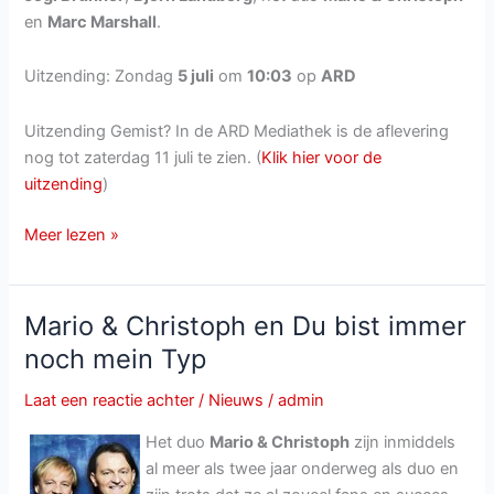
en
Marc Marshall
.
Uitzending: Zondag
5 juli
om
10:03
op
ARD
Uitzending Gemist? In de ARD Mediathek is de aflevering
nog tot zaterdag 11 juli te zien. (
Klik hier voor de
uitzending
)
Immer
Meer lezen »
wieder
Sonntags
van
Mario & Christoph en Du bist immer
5
noch mein Typ
juli
2015
Laat een reactie achter
/
Nieuws
/
admin
Het duo
Mario & Christoph
zijn inmiddels
al meer als twee jaar onderweg als duo en