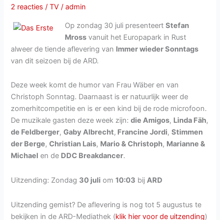
fällt
2 reacties
/
TV
/
admin
Weihnachten
Op zondag 30 juli presenteert
Stefan
aus
Mross
vanuit het Europapark in Rust
alweer de tiende aflevering van
Immer wieder Sonntags
van dit seizoen bij de ARD.
Deze week komt de humor van Frau Wäber en van
Christoph Sonntag. Daarnaast is er natuurlijk weer de
zomerhitcompetitie en is er een kind bij de rode microfoon.
De muzikale gasten deze week zijn:
die Amigos
,
Linda Fäh
,
de Feldberger
,
Gaby Albrecht
,
Francine Jordi
,
Stimmen
der Berge
,
Christian Lais
,
Mario & Christoph
,
Marianne &
Michael
en de
DDC Breakdancer
.
Uitzending: Zondag
30 juli
om
10:03
bij
ARD
Uitzending gemist? De aflevering is nog tot 5 augustus te
bekijken in de ARD-Mediathek (
klik hier voor de uitzending
)