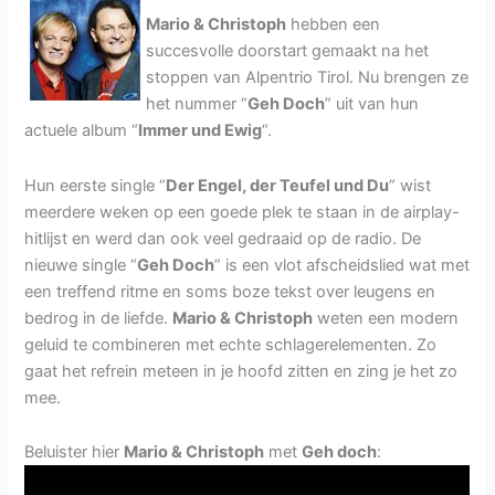
Mario & Christoph
hebben een
succesvolle doorstart gemaakt na het
stoppen van Alpentrio Tirol. Nu brengen ze
het nummer “
Geh Doch
” uit van hun
actuele album “
Immer und Ewig
“.
Hun eerste single “
Der Engel, der Teufel und Du
” wist
meerdere weken op een goede plek te staan in de airplay-
hitlijst en werd dan ook veel gedraaid op de radio. De
nieuwe single “
Geh Doch
” is een vlot afscheidslied wat met
een treffend ritme en soms boze tekst over leugens en
bedrog in de liefde.
Mario & Christoph
weten een modern
geluid te combineren met echte schlagerelementen. Zo
gaat het refrein meteen in je hoofd zitten en zing je het zo
mee.
Beluister hier
Mario & Christoph
met
Geh doch
: