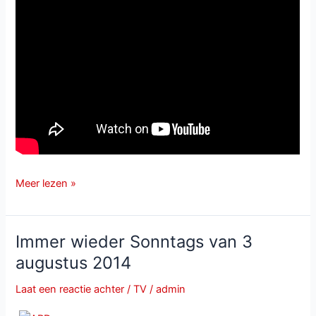
Mario
Meer lezen »
&
Christoph
en
Immer wieder Sonntags van 3
Du
augustus 2014
bist
immer
Laat een reactie achter
/
TV
/
admin
noch