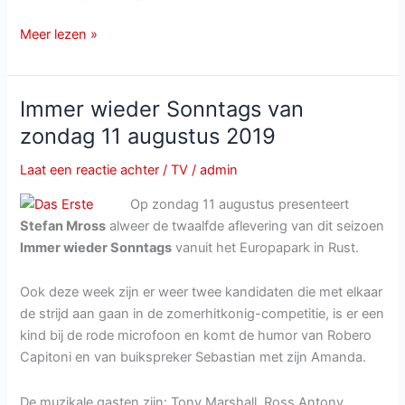
Immer
Meer lezen »
wieder
Sonntags
van
Immer wieder Sonntags van
zondag
zondag 11 augustus 2019
21
juni
Laat een reactie achter
/
TV
/
admin
2020
Op zondag 11 augustus presenteert
Stefan Mross
alweer de twaalfde aflevering van dit seizoen
Immer wieder Sonntags
vanuit het Europapark in Rust.
Ook deze week zijn er weer twee kandidaten die met elkaar
de strijd aan gaan in de zomerhitkonig-competitie, is er een
kind bij de rode microfoon en komt de humor van Robero
Capitoni en van buikspreker Sebastian met zijn Amanda.
De muzikale gasten zijn: Tony Marshall, Ross Antony,