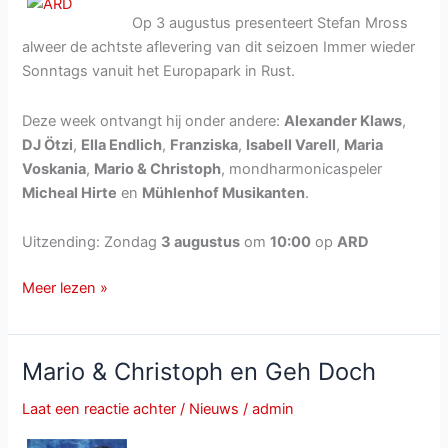
mein
Op 3 augustus presenteert Stefan Mross
Typ
alweer de achtste aflevering van dit seizoen Immer wieder
Sonntags vanuit het Europapark in Rust.
Deze week ontvangt hij onder andere:
Alexander Klaws
,
DJ Ötzi
,
Ella Endlich
,
Franziska
,
Isabell Varell
,
Maria
Voskania
,
Mario & Christoph
, mondharmonicaspeler
Micheal Hirte
en
Mühlenhof Musikanten
.
Uitzending: Zondag
3 augustus
om
10:00
op
ARD
Immer
Meer lezen »
wieder
Sonntags
van
Mario & Christoph en Geh Doch
3
augustus
Laat een reactie achter
/
Nieuws
/
admin
2014