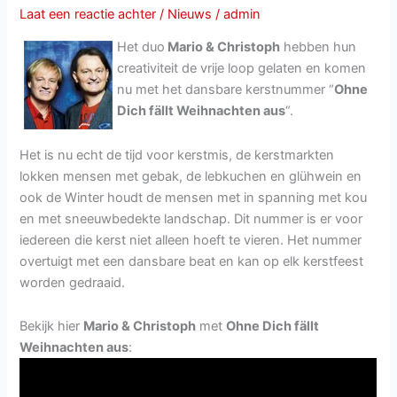
Grenzenlos
Laat een reactie achter
/
Nieuws
/
admin
Het duo
Mario & Christoph
hebben hun
creativiteit de vrije loop gelaten en komen
nu met het dansbare kerstnummer “
Ohne
Dich fällt Weihnachten aus
“.
Het is nu echt de tijd voor kerstmis, de kerstmarkten
lokken mensen met gebak, de lebkuchen en glühwein en
ook de Winter houdt de mensen met in spanning met kou
en met sneeuwbedekte landschap. Dit nummer is er voor
iedereen die kerst niet alleen hoeft te vieren. Het nummer
overtuigt met een dansbare beat en kan op elk kerstfeest
worden gedraaid.
Bekijk hier
Mario & Christoph
met
Ohne Dich fällt
Weihnachten aus
: