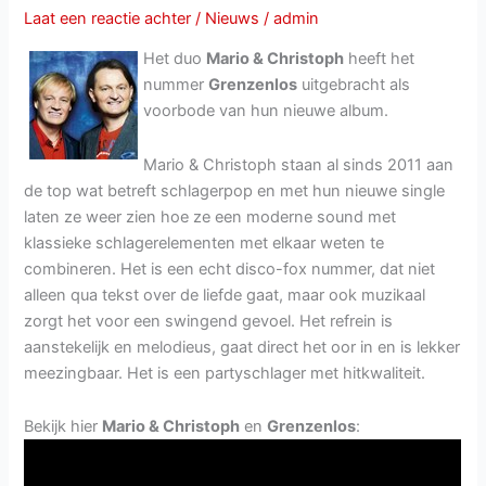
juli
Laat een reactie achter
/
Nieuws
/
admin
2018
Het duo
Mario & Christoph
heeft het
nummer
Grenzenlos
uitgebracht als
voorbode van hun nieuwe album.
Mario & Christoph staan al sinds 2011 aan
de top wat betreft schlagerpop en met hun nieuwe single
laten ze weer zien hoe ze een moderne sound met
klassieke schlagerelementen met elkaar weten te
combineren. Het is een echt disco-fox nummer, dat niet
alleen qua tekst over de liefde gaat, maar ook muzikaal
zorgt het voor een swingend gevoel. Het refrein is
aanstekelijk en melodieus, gaat direct het oor in en is lekker
meezingbaar. Het is een partyschlager met hitkwaliteit.
Bekijk hier
Mario & Christoph
en
Grenzenlos
: