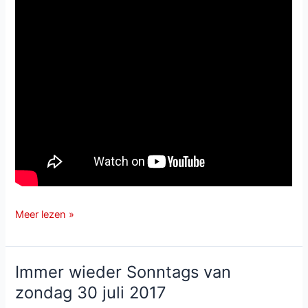
Mario
Meer lezen »
&
Christoph
en
Immer wieder Sonntags van
Ohne
zondag 30 juli 2017
Dich