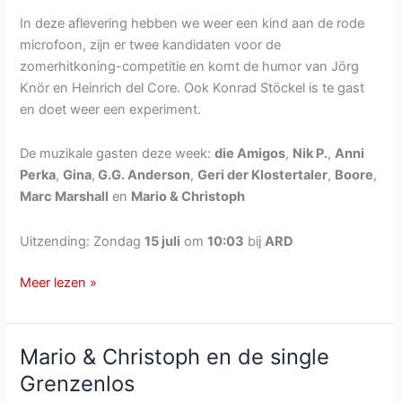
In deze aflevering hebben we weer een kind aan de rode
microfoon, zijn er twee kandidaten voor de
zomerhitkoning-competitie en komt de humor van Jörg
Knör en Heinrich del Core. Ook Konrad Stöckel is te gast
en doet weer een experiment.
De muzikale gasten deze week:
die Amigos
,
Nik P.
,
Anni
Perka
,
Gina
,
G.G. Anderson
,
Geri der Klostertaler
,
Boore
,
Marc Marshall
en
Mario & Christoph
Uitzending: Zondag
15 juli
om
10:03
bij
ARD
Immer
Meer lezen »
wieder
Sonntags
van
Mario & Christoph en de single
zondag
Grenzenlos
15