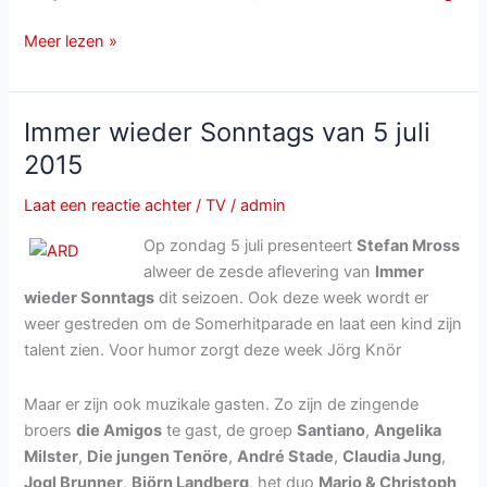
Immer
Meer lezen »
wieder
Sonntags
van
Immer wieder Sonntags van 5 juli
zondag
2015
30
juli
Laat een reactie achter
/
TV
/
admin
2017
Op zondag 5 juli presenteert
Stefan Mross
alweer de zesde aflevering van
Immer
wieder Sonntags
dit seizoen. Ook deze week wordt er
weer gestreden om de Somerhitparade en laat een kind zijn
talent zien. Voor humor zorgt deze week Jörg Knör
Maar er zijn ook muzikale gasten. Zo zijn de zingende
broers
die Amigos
te gast, de groep
Santiano
,
Angelika
Milster
,
Die jungen Tenöre
,
André Stade
,
Claudia Jung
,
Jogl Brunner
,
Björn Landberg
, het duo
Mario & Christoph