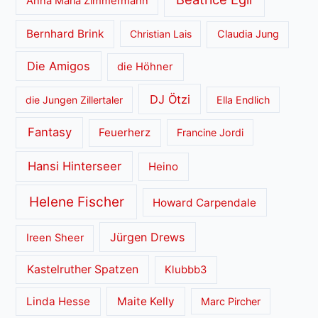
Anna Maria Zimmermann
Bernhard Brink
Christian Lais
Claudia Jung
Die Amigos
die Höhner
DJ Ötzi
die Jungen Zillertaler
Ella Endlich
Fantasy
Feuerherz
Francine Jordi
Hansi Hinterseer
Heino
Helene Fischer
Howard Carpendale
Jürgen Drews
Ireen Sheer
Kastelruther Spatzen
Klubbb3
Linda Hesse
Maite Kelly
Marc Pircher