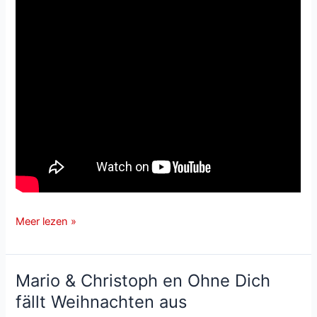
Mario
Meer lezen »
&
Christoph
en
Mario & Christoph en Ohne Dich
de
fällt Weihnachten aus
single