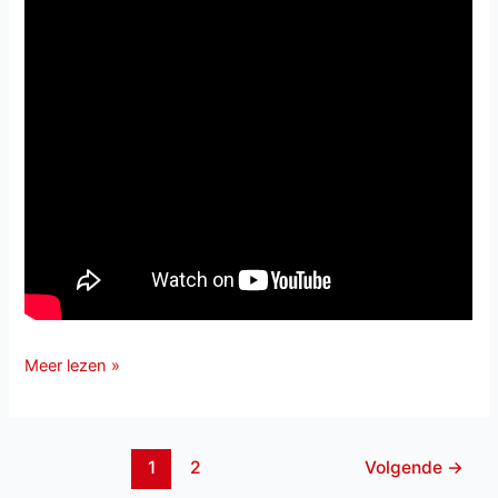
Mario
Meer lezen »
&
Christoph
en
1
2
Volgende
→
Geh