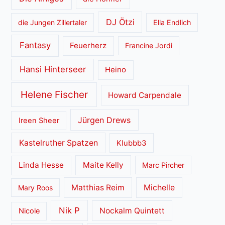
DJ Ötzi
die Jungen Zillertaler
Ella Endlich
Fantasy
Feuerherz
Francine Jordi
Hansi Hinterseer
Heino
Helene Fischer
Howard Carpendale
Jürgen Drews
Ireen Sheer
Kastelruther Spatzen
Klubbb3
Linda Hesse
Maite Kelly
Marc Pircher
Matthias Reim
Michelle
Mary Roos
Nik P
Nockalm Quintett
Nicole