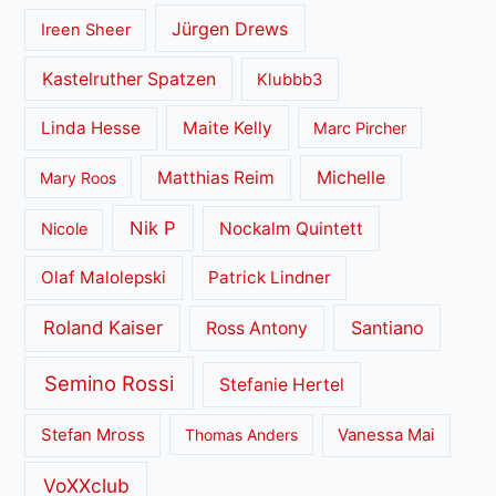
Jürgen Drews
Ireen Sheer
Kastelruther Spatzen
Klubbb3
Linda Hesse
Maite Kelly
Marc Pircher
Matthias Reim
Michelle
Mary Roos
Nik P
Nockalm Quintett
Nicole
Olaf Malolepski
Patrick Lindner
Roland Kaiser
Santiano
Ross Antony
Semino Rossi
Stefanie Hertel
Stefan Mross
Thomas Anders
Vanessa Mai
VoXXclub