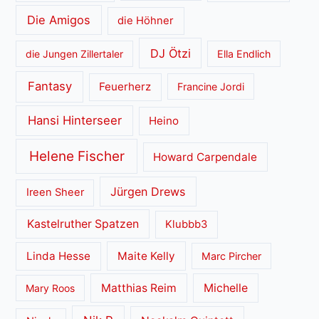
Die Amigos
die Höhner
DJ Ötzi
die Jungen Zillertaler
Ella Endlich
Fantasy
Feuerherz
Francine Jordi
Hansi Hinterseer
Heino
Helene Fischer
Howard Carpendale
Jürgen Drews
Ireen Sheer
Kastelruther Spatzen
Klubbb3
Linda Hesse
Maite Kelly
Marc Pircher
Matthias Reim
Michelle
Mary Roos