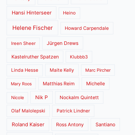
Hansi Hinterseer
Heino
Helene Fischer
Howard Carpendale
Jürgen Drews
Ireen Sheer
Kastelruther Spatzen
Klubbb3
Linda Hesse
Maite Kelly
Marc Pircher
Matthias Reim
Michelle
Mary Roos
Nik P
Nockalm Quintett
Nicole
Olaf Malolepski
Patrick Lindner
Roland Kaiser
Santiano
Ross Antony