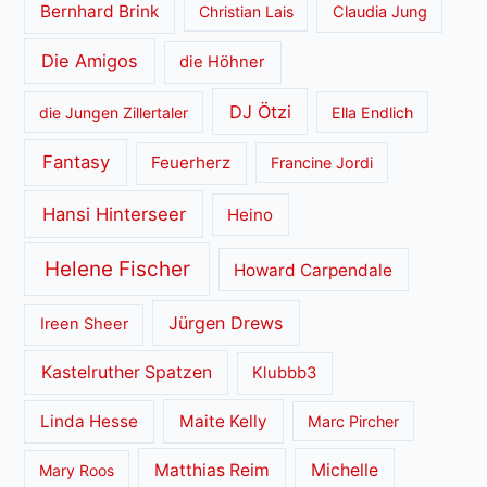
Bernhard Brink
Christian Lais
Claudia Jung
Die Amigos
die Höhner
DJ Ötzi
die Jungen Zillertaler
Ella Endlich
Fantasy
Feuerherz
Francine Jordi
Hansi Hinterseer
Heino
Helene Fischer
Howard Carpendale
Jürgen Drews
Ireen Sheer
Kastelruther Spatzen
Klubbb3
Linda Hesse
Maite Kelly
Marc Pircher
Matthias Reim
Michelle
Mary Roos