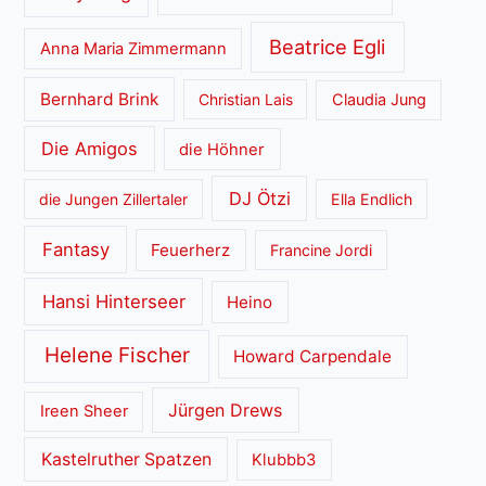
Beatrice Egli
Anna Maria Zimmermann
Bernhard Brink
Christian Lais
Claudia Jung
Die Amigos
die Höhner
DJ Ötzi
die Jungen Zillertaler
Ella Endlich
Fantasy
Feuerherz
Francine Jordi
Hansi Hinterseer
Heino
Helene Fischer
Howard Carpendale
Jürgen Drews
Ireen Sheer
Kastelruther Spatzen
Klubbb3