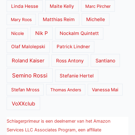
Linda Hesse
Maite Kelly
Marc Pircher
Matthias Reim
Michelle
Mary Roos
Nik P
Nockalm Quintett
Nicole
Olaf Malolepski
Patrick Lindner
Roland Kaiser
Santiano
Ross Antony
Semino Rossi
Stefanie Hertel
Stefan Mross
Thomas Anders
Vanessa Mai
VoXXclub
Schlagerprimeur is een deelnemer van het Amazon
Services LLC Associates Program, een affiliate