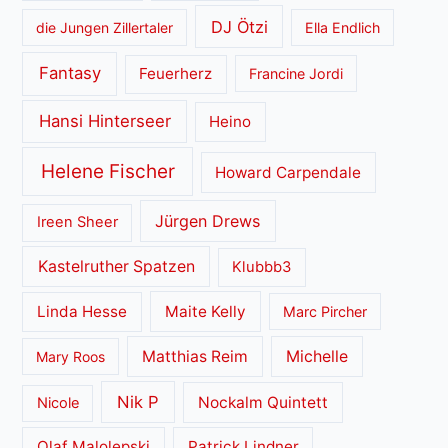
DJ Ötzi
die Jungen Zillertaler
Ella Endlich
Fantasy
Feuerherz
Francine Jordi
Hansi Hinterseer
Heino
Helene Fischer
Howard Carpendale
Jürgen Drews
Ireen Sheer
Kastelruther Spatzen
Klubbb3
Linda Hesse
Maite Kelly
Marc Pircher
Matthias Reim
Michelle
Mary Roos
Nik P
Nockalm Quintett
Nicole
Olaf Malolepski
Patrick Lindner