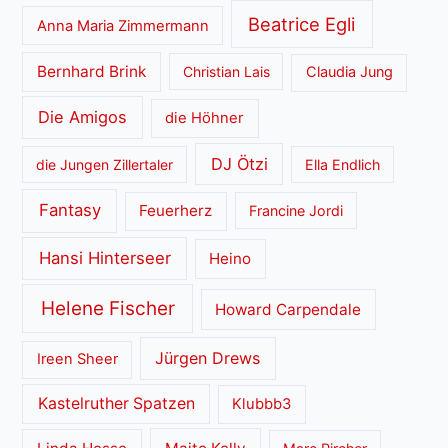
Beatrice Egli
Anna Maria Zimmermann
Bernhard Brink
Christian Lais
Claudia Jung
Die Amigos
die Höhner
DJ Ötzi
die Jungen Zillertaler
Ella Endlich
Fantasy
Feuerherz
Francine Jordi
Hansi Hinterseer
Heino
Helene Fischer
Howard Carpendale
Jürgen Drews
Ireen Sheer
Kastelruther Spatzen
Klubbb3