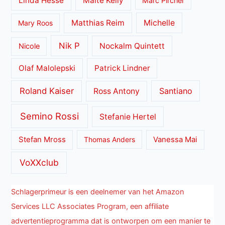
Linda Hesse
Maite Kelly
Marc Pircher
Matthias Reim
Michelle
Mary Roos
Nik P
Nockalm Quintett
Nicole
Olaf Malolepski
Patrick Lindner
Roland Kaiser
Santiano
Ross Antony
Semino Rossi
Stefanie Hertel
Stefan Mross
Thomas Anders
Vanessa Mai
VoXXclub
Schlagerprimeur is een deelnemer van het Amazon
Services LLC Associates Program, een affiliate
advertentieprogramma dat is ontworpen om een manier te