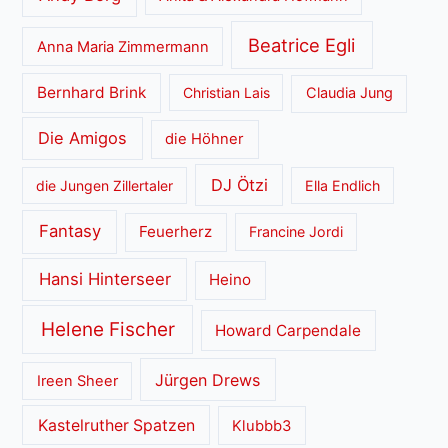
Beatrice Egli
Anna Maria Zimmermann
Bernhard Brink
Christian Lais
Claudia Jung
Die Amigos
die Höhner
DJ Ötzi
die Jungen Zillertaler
Ella Endlich
Fantasy
Feuerherz
Francine Jordi
Hansi Hinterseer
Heino
Helene Fischer
Howard Carpendale
Jürgen Drews
Ireen Sheer
Kastelruther Spatzen
Klubbb3