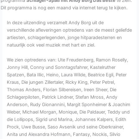
programma
Schlager-Spaß mit Andy Borg Das Beste
te zien.
Dit programma is nog een maand via internet terug te kijken.
In deze uitzending verzamelt Andy Borg uit de
verschillende afleveringen optredens van de meest geliefde
artiesten, schlagerlegenden, jonge hitparadesterren en
natuurlijk ook veel muziek met hart en ziel.
We zien optredens van: Ute Freudenberg, Ramon Roselly,
Jonny Hill, Conny und Sonntagsfahrer, Kastelruther
Spatzen, Bata Illic, Heino, Laura Wilde, Beatrice Egli, Peter
Kraus, Die jungen Zillertaler, Ricky King, Peter Petrel,
Thomas Anders, Florian Silbereisen, Ireen Sheer, Die
Schlagerpiloten, Patrick Lindner, Stefan Mross, Andy
Anderson, Rudy Gionannini, Margit Sponheimer & Joachim
Weber, Michael Morgan, Monique, Die Paldauer, Teddy und
die Lollipops, Sigrid und Marina, Johannes Kalpers, Edith
Prock, Uwe Busse, Saso Avsenik und seine Oberkrainer,
Anita und Alexandra Hofmann, Fantasy, Nockis, Silvio