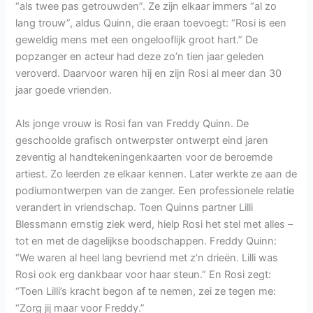
“als twee pas getrouwden”. Ze zijn elkaar immers “al zo
lang trouw”, aldus Quinn, die eraan toevoegt: “Rosi is een
geweldig mens met een ongelooflijk groot hart.” De
popzanger en acteur had deze zo’n tien jaar geleden
veroverd. Daarvoor waren hij en zijn Rosi al meer dan 30
jaar goede vrienden.
Als jonge vrouw is Rosi fan van Freddy Quinn. De
geschoolde grafisch ontwerpster ontwerpt eind jaren
zeventig al handtekeningenkaarten voor de beroemde
artiest. Zo leerden ze elkaar kennen. Later werkte ze aan de
podiumontwerpen van de zanger. Een professionele relatie
verandert in vriendschap. Toen Quinns partner Lilli
Blessmann ernstig ziek werd, hielp Rosi het stel met alles –
tot en met de dagelijkse boodschappen. Freddy Quinn:
“We waren al heel lang bevriend met z’n drieën. Lilli was
Rosi ook erg dankbaar voor haar steun.” En Rosi zegt:
“Toen Lilli’s kracht begon af te nemen, zei ze tegen me:
“Zorg jij maar voor Freddy.”