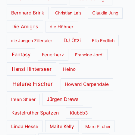
Bernhard Brink
Christian Lais
Claudia Jung
Die Amigos
die Höhner
DJ Ötzi
die Jungen Zillertaler
Ella Endlich
Fantasy
Feuerherz
Francine Jordi
Hansi Hinterseer
Heino
Helene Fischer
Howard Carpendale
Jürgen Drews
Ireen Sheer
Kastelruther Spatzen
Klubbb3
Linda Hesse
Maite Kelly
Marc Pircher