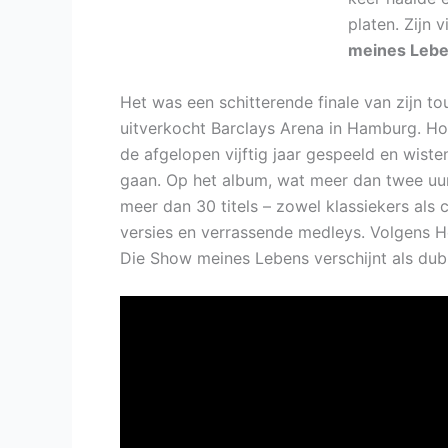
platen. Zijn 
meines Leb
Het was een schitterende finale van zijn t
uitverkocht Barclays Arena in Hamburg. How
de afgelopen vijftig jaar gespeeld en wiste
gaan. Op het album, wat meer dan twee uur
meer dan 30 titels – zowel klassiekers als 
versies en verrassende medleys. Volgens H
Die Show meines Lebens verschijnt als dub