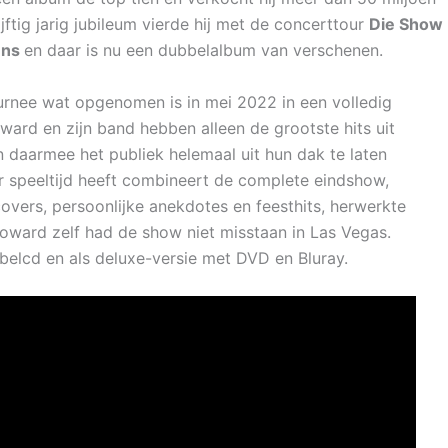
vijftig jarig jubileum vierde hij met de concerttour
Die Show
ens
en daar is nu een dubbelalbum van verschenen.
ournee wat opgenomen is in mei 2022 in een volledig
ard en zijn band hebben alleen de grootste hits uit
n daarmee het publiek helemaal uit hun dak te laten
 speeltijd heeft combineert de complete eindshow,
covers, persoonlijke anekdotes en feesthits, herwerkte
oward zelf had de show niet misstaan in Las Vegas.
belcd en als deluxe-versie met DVD en Bluray.