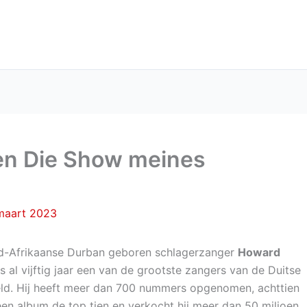
en Die Show meines
maart 2023
id-Afrikaanse Durban geboren schlagerzanger
Howard
s al vijftig jaar een van de grootste zangers van de Duitse
ld. Hij heeft meer dan 700 nummers opgenomen, achttien
een album de top tien en verkocht hij meer dan 50 miljoen