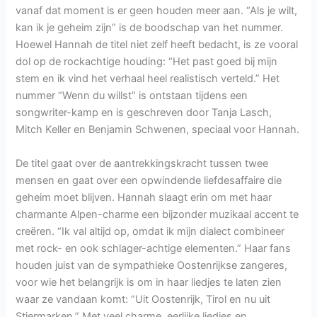
vanaf dat moment is er geen houden meer aan. “Als je wilt,
kan ik je geheim zijn” is de boodschap van het nummer.
Hoewel Hannah de titel niet zelf heeft bedacht, is ze vooral
dol op de rockachtige houding: “Het past goed bij mijn
stem en ik vind het verhaal heel realistisch verteld.” Het
nummer “Wenn du willst” is ontstaan tijdens een
songwriter-kamp en is geschreven door Tanja Lasch,
Mitch Keller en Benjamin Schwenen, speciaal voor Hannah.
De titel gaat over de aantrekkingskracht tussen twee
mensen en gaat over een opwindende liefdesaffaire die
geheim moet blijven. Hannah slaagt erin om met haar
charmante Alpen-charme een bijzonder muzikaal accent te
creëren. “Ik val altijd op, omdat ik mijn dialect combineer
met rock- en ook schlager-achtige elementen.” Haar fans
houden juist van de sympathieke Oostenrijkse zangeres,
voor wie het belangrijk is om in haar liedjes te laten zien
waar ze vandaan komt: “Uit Oostenrijk, Tirol en nu uit
Stiermarken.” Met veel charme, eerlijke liedjes en