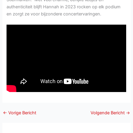
authenticiteit blijft Hannah in 2023 rocken op elk podium
en zorgt ze voor bijzondere concertervaringen.
←
Vorige Bericht
Volgende Bericht
→