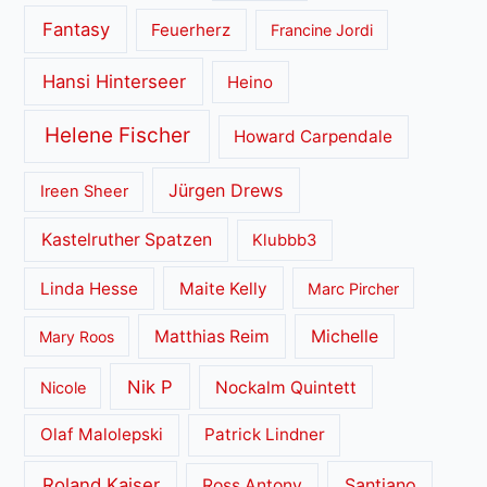
Fantasy
Feuerherz
Francine Jordi
Hansi Hinterseer
Heino
Helene Fischer
Howard Carpendale
Jürgen Drews
Ireen Sheer
Kastelruther Spatzen
Klubbb3
Linda Hesse
Maite Kelly
Marc Pircher
Matthias Reim
Michelle
Mary Roos
Nik P
Nockalm Quintett
Nicole
Olaf Malolepski
Patrick Lindner
Roland Kaiser
Santiano
Ross Antony