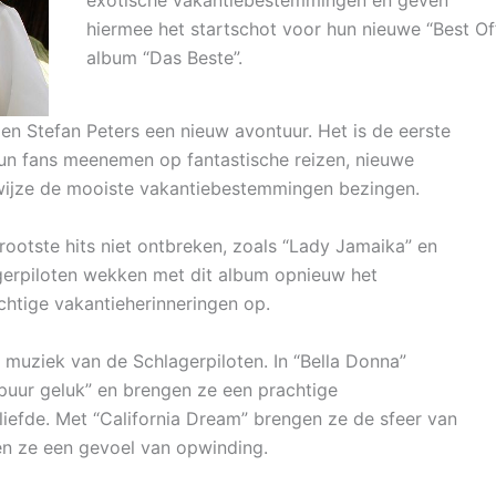
exotische vakantiebestemmingen en geven
hiermee het startschot voor hun nieuwe “Best Of
album “Das Beste”.
en Stefan Peters een nieuw avontuur. Het is de eerste
hun fans meenemen op fantastische reizen, nieuwe
wijze de mooiste vakantiebestemmingen bezingen.
ootste hits niet ontbreken, zoals “Lady Jamaika” en
gerpiloten wekken met dit album opnieuw het
htige vakantieherinneringen op.
de muziek van de Schlagerpiloten. In “Bella Donna”
 puur geluk” en brengen ze een prachtige
geliefde. Met “California Dream” brengen ze de sfeer van
en ze een gevoel van opwinding.