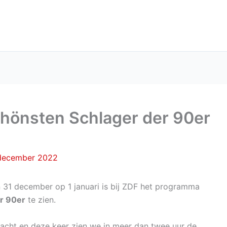
chönsten Schlager der 90er
december 2022
 31 december op 1 januari is bij ZDF het programma
r 90er
te zien.
tnacht en deze keer zien we in meer dan twee uur de