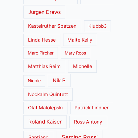
Jürgen Drews
Kastelruther Spatzen
Klubbb3
Linda Hesse
Maite Kelly
Marc Pircher
Mary Roos
Matthias Reim
Michelle
Nik P
Nicole
Nockalm Quintett
Olaf Malolepski
Patrick Lindner
Roland Kaiser
Ross Antony
Semino Rossi
Santiano