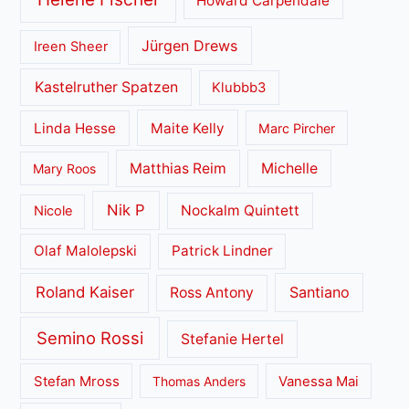
Howard Carpendale
Jürgen Drews
Ireen Sheer
Kastelruther Spatzen
Klubbb3
Linda Hesse
Maite Kelly
Marc Pircher
Matthias Reim
Michelle
Mary Roos
Nik P
Nockalm Quintett
Nicole
Olaf Malolepski
Patrick Lindner
Roland Kaiser
Santiano
Ross Antony
Semino Rossi
Stefanie Hertel
Stefan Mross
Thomas Anders
Vanessa Mai