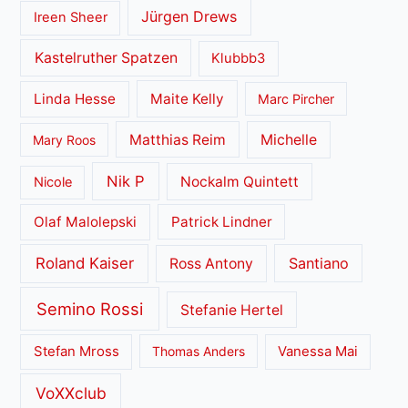
Jürgen Drews
Ireen Sheer
Kastelruther Spatzen
Klubbb3
Linda Hesse
Maite Kelly
Marc Pircher
Matthias Reim
Michelle
Mary Roos
Nik P
Nockalm Quintett
Nicole
Olaf Malolepski
Patrick Lindner
Roland Kaiser
Santiano
Ross Antony
Semino Rossi
Stefanie Hertel
Stefan Mross
Thomas Anders
Vanessa Mai
VoXXclub