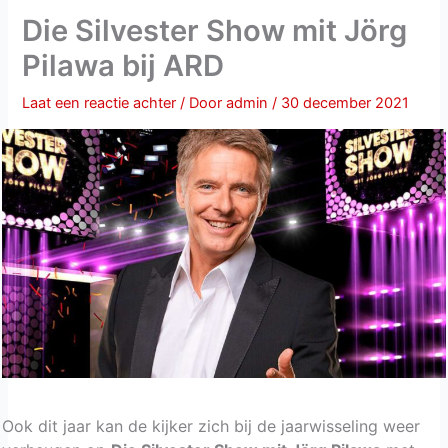
Die Silvester Show mit Jörg
Pilawa bij ARD
Laat een reactie achter
/ Door
admin
/
30 december 2021
Ook dit jaar kan de kijker zich bij de jaarwisseling weer