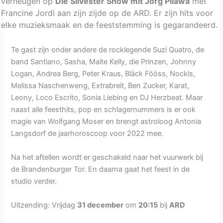
verheugen op
Die Silvester Show mit Jörg Pilawa
met
Francine Jordi aan zijn zijde op de ARD. Er zijn hits voor
elke muzieksmaak en de feeststemming is gegarandeerd.
Te gast zijn onder andere de rocklegende Suzi Quatro, de
band Santiano, Sasha, Maite Kelly, die Prinzen, Johnny
Logan, Andrea Berg, Peter Kraus, Bläck Fööss, Nockis,
Melissa Naschenweng, Extrabreit, Ben Zucker, Karat,
Leony, Loco Escrito, Sonia Liebing en DJ Herzbeat. Maar
naast alle feesthits, pop en schlagernummers is er ook
magie van Wolfgang Moser en brengt astroloog Antonia
Langsdorf de jaarhoroscoop voor 2022 mee.
Na het aftellen wordt er geschakeld naar het vuurwerk bij
de Brandenburger Tor. En daarna gaat het feest in de
studio verder.
Uitzending: Vrijdag
31 december
om
20:15
bij
ARD