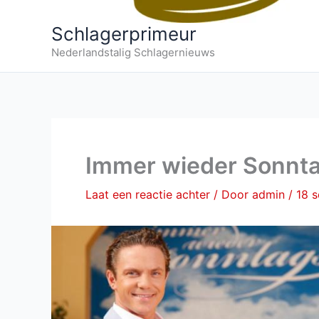
Schlagerprimeur
Nederlandstalig Schlagernieuws
Immer wieder Sonnta
Laat een reactie achter
/ Door
admin
/
18 