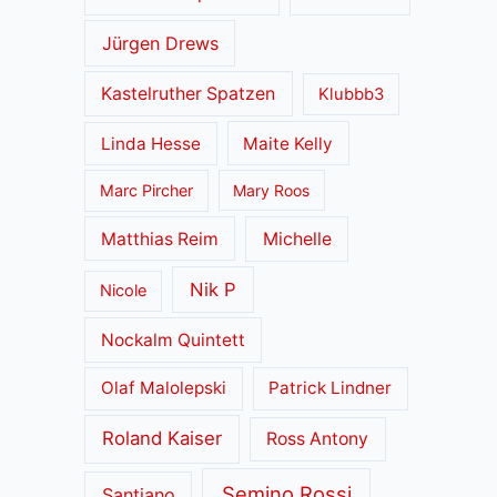
Jürgen Drews
Kastelruther Spatzen
Klubbb3
Linda Hesse
Maite Kelly
Marc Pircher
Mary Roos
Matthias Reim
Michelle
Nik P
Nicole
Nockalm Quintett
Olaf Malolepski
Patrick Lindner
Roland Kaiser
Ross Antony
Semino Rossi
Santiano