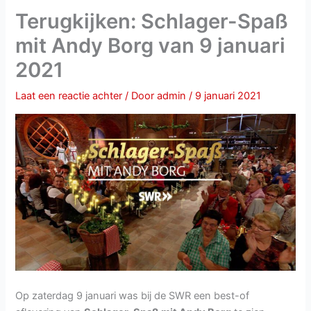
Terugkijken: Schlager-Spaß
mit Andy Borg van 9 januari
2021
Laat een reactie achter
/ Door
admin
/
9 januari 2021
Op zaterdag 9 januari was bij de SWR een best-of