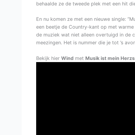
behaalde ze de tweede plek met een hit die
En nu komen ze met een nieuwe single: “Mus
een beetje de Country-kant op met warme 
de muziek wat niet alleen overtuigd in de 
meezingen. Het is nummer die je tot ’s avon
Bekijk hier
Wind
met
Musik ist mein Herzs