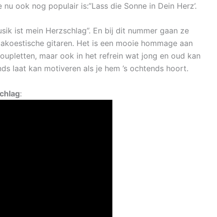
 nu ook nog populair is:”Lass die Sonne in Dein Herz’.
ik ist mein Herzschlag”. En bij dit nummer gaan ze
akoestische gitaren. Het is een mooie hommage aan
coupletten, maar ook in het refrein wat jong en oud kan
ds laat kan motiveren als je hem ’s ochtends hoort.
chlag
: