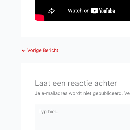
←
Vorige Bericht
Laat een reactie achter
Je e-mailadres wordt niet gepubliceerd.
Ve
Typ
hier...