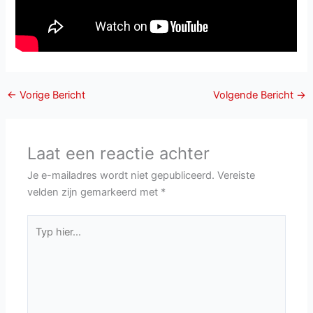
←
Vorige Bericht
Volgende Bericht
→
Laat een reactie achter
Je e-mailadres wordt niet gepubliceerd.
Vereiste
velden zijn gemarkeerd met
*
Typ
hier...