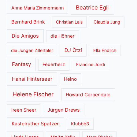
Beatrice Egli
Anna Maria Zimmermann
Bernhard Brink
Christian Lais
Claudia Jung
Die Amigos
die Höhner
DJ Ötzi
die Jungen Zillertaler
Ella Endlich
Fantasy
Feuerherz
Francine Jordi
Hansi Hinterseer
Heino
Helene Fischer
Howard Carpendale
Jürgen Drews
Ireen Sheer
Kastelruther Spatzen
Klubbb3