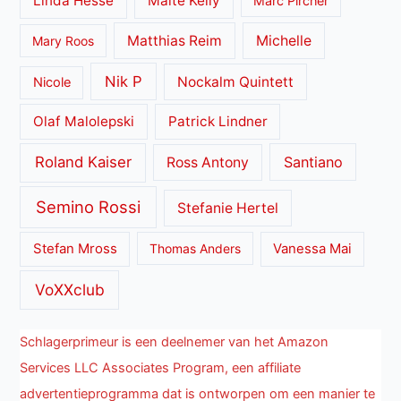
Linda Hesse
Maite Kelly
Marc Pircher
Matthias Reim
Michelle
Mary Roos
Nik P
Nockalm Quintett
Nicole
Olaf Malolepski
Patrick Lindner
Roland Kaiser
Santiano
Ross Antony
Semino Rossi
Stefanie Hertel
Stefan Mross
Thomas Anders
Vanessa Mai
VoXXclub
Schlagerprimeur is een deelnemer van het Amazon
Services LLC Associates Program, een affiliate
advertentieprogramma dat is ontworpen om een manier te