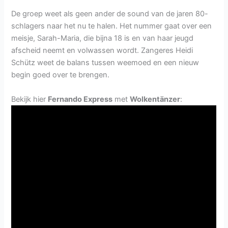
De groep weet als geen ander de sound van de jaren 80-
schlagers naar het nu te halen. Het nummer gaat over een
meisje, Sarah-Maria, die bijna 18 is en van haar jeugd
afscheid neemt en volwassen wordt. Zangeres Heidi
Schütz weet de balans tussen weemoed en een nieuw
begin goed over te brengen.
Bekijk hier
Fernando Express
met
Wolkentänzer
: