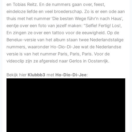
en Tobias Reitz. En de nummers gaan over, feest,
eindeloze liefde en veel broederschap. Zo is er een ode aan
thuis met het nummer ‘Die besten Wege führ’n nach Haus’,
eentje over een foto van jezelf maken: “Selfie! Fertig! Los!,
En zingen ze over een tattoo voor de eeuwigheid. Op de
Benelux-versie van het album staan twee Nederlandstalige
nummers, waaronder Ho-Dio-Di-Jee wat de Nederlandse
versie is van het nummer Paris, Paris, Paris. Voor de
videoclip zijn ze afgereisd naar Gerlos in Oostenrijk.
Bekijk hier
Klubbb3
met
Ho-Dio-Di-Jee
: