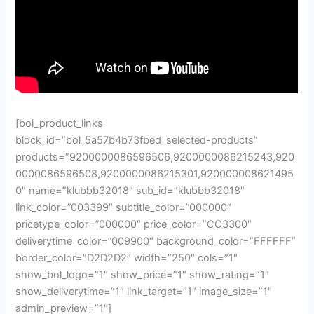
[bol_product_links
block_id=”bol_5a57b4b73fbed_selected-products”
products=”9200000086596506,9200000086215243,920
0000086596508,9200000086215301,920000008621495
0″ name=”klubbb32018″ sub_id=”klubbb32018″
link_color=”003399″ subtitle_color=”000000″
pricetype_color=”000000″ price_color=”CC3300″
deliverytime_color=”009900″ background_color=”FFFFFF”
border_color=”D2D2D2″ width=”250″ cols=”1″
show_bol_logo=”1″ show_price=”1″ show_rating=”1″
show_deliverytime=”1″ link_target=”1″ image_size=”1″
admin_preview=”1″]