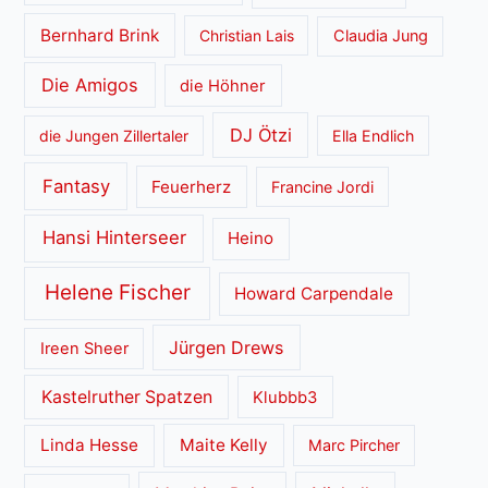
Bernhard Brink
Christian Lais
Claudia Jung
Die Amigos
die Höhner
DJ Ötzi
die Jungen Zillertaler
Ella Endlich
Fantasy
Feuerherz
Francine Jordi
Hansi Hinterseer
Heino
Helene Fischer
Howard Carpendale
Jürgen Drews
Ireen Sheer
Kastelruther Spatzen
Klubbb3
Linda Hesse
Maite Kelly
Marc Pircher