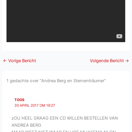
←
Vorige Bericht
Volgende Bericht
→
1 gedachte over “Andrea Berg en Sternenträumer”
TOOS
30 APRIL 2017 OM 19:27
zOU HEEL GRAAG EEN CD WILLEN BESTELLEN VAN
ANDREA BERG