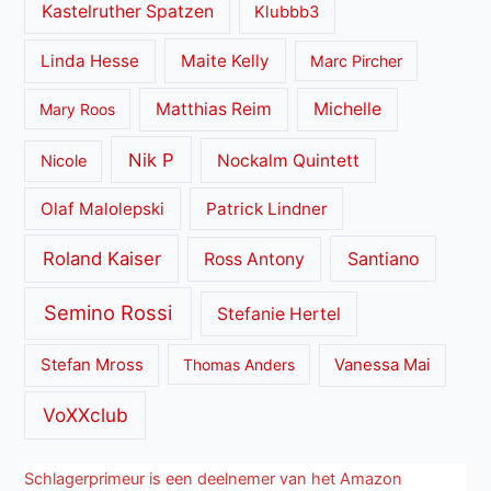
Kastelruther Spatzen
Klubbb3
Linda Hesse
Maite Kelly
Marc Pircher
Matthias Reim
Michelle
Mary Roos
Nik P
Nockalm Quintett
Nicole
Olaf Malolepski
Patrick Lindner
Roland Kaiser
Santiano
Ross Antony
Semino Rossi
Stefanie Hertel
Stefan Mross
Thomas Anders
Vanessa Mai
VoXXclub
Schlagerprimeur is een deelnemer van het Amazon