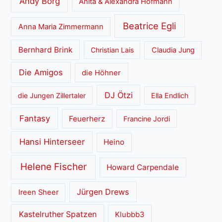
Andy Borg
Anita & Alexandra Hofmann
Beatrice Egli
Anna Maria Zimmermann
Bernhard Brink
Christian Lais
Claudia Jung
Die Amigos
die Höhner
DJ Ötzi
die Jungen Zillertaler
Ella Endlich
Fantasy
Feuerherz
Francine Jordi
Hansi Hinterseer
Heino
Helene Fischer
Howard Carpendale
Jürgen Drews
Ireen Sheer
Kastelruther Spatzen
Klubbb3