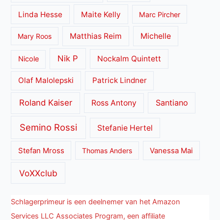
Linda Hesse
Maite Kelly
Marc Pircher
Matthias Reim
Michelle
Mary Roos
Nik P
Nockalm Quintett
Nicole
Olaf Malolepski
Patrick Lindner
Roland Kaiser
Santiano
Ross Antony
Semino Rossi
Stefanie Hertel
Stefan Mross
Thomas Anders
Vanessa Mai
VoXXclub
Schlagerprimeur is een deelnemer van het Amazon
Services LLC Associates Program, een affiliate