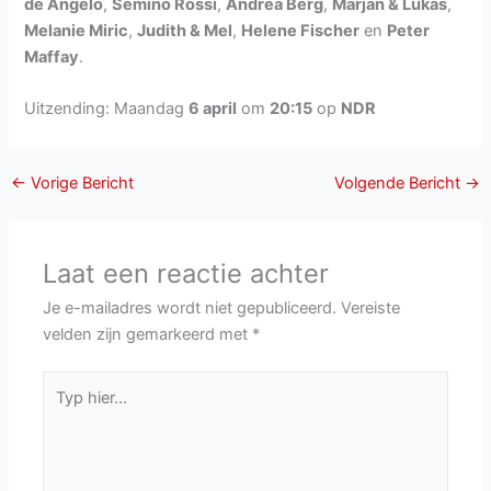
de Angelo
,
Semino Rossi
,
Andrea Berg
,
Marjan & Lukas
,
Melanie Miric
,
Judith & Mel
,
Helene Fischer
en
Peter
Maffay
.
Uitzending: Maandag
6 april
om
20:15
op
NDR
←
Vorige Bericht
Volgende Bericht
→
Laat een reactie achter
Je e-mailadres wordt niet gepubliceerd.
Vereiste
velden zijn gemarkeerd met
*
Typ
hier...