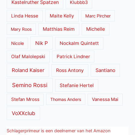
Kastelruther Spatzen
Klubbb3
Linda Hesse
Maite Kelly
Marc Pircher
Matthias Reim
Michelle
Mary Roos
Nik P
Nockalm Quintett
Nicole
Olaf Malolepski
Patrick Lindner
Roland Kaiser
Santiano
Ross Antony
Semino Rossi
Stefanie Hertel
Stefan Mross
Thomas Anders
Vanessa Mai
VoXXclub
Schlagerprimeur is een deelnemer van het Amazon