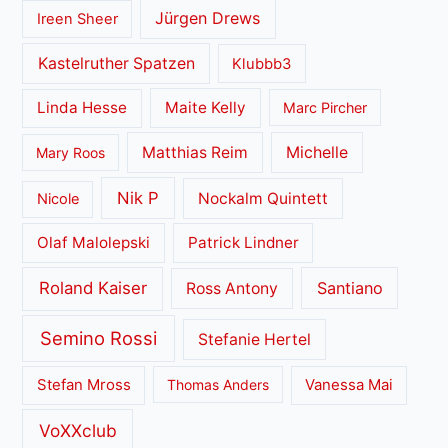
Jürgen Drews
Ireen Sheer
Kastelruther Spatzen
Klubbb3
Linda Hesse
Maite Kelly
Marc Pircher
Matthias Reim
Michelle
Mary Roos
Nik P
Nockalm Quintett
Nicole
Olaf Malolepski
Patrick Lindner
Roland Kaiser
Santiano
Ross Antony
Semino Rossi
Stefanie Hertel
Stefan Mross
Thomas Anders
Vanessa Mai
VoXXclub