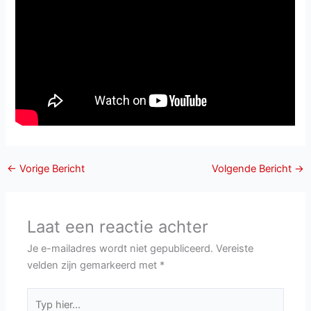
←
Vorige Bericht
Volgende Bericht
→
Laat een reactie achter
Je e-mailadres wordt niet gepubliceerd.
Vereiste
velden zijn gemarkeerd met
*
Typ