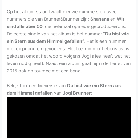
Op het album staan twaalf nieuwe nummers en twee
nummers die van Brunner&Brunner zijn:
Shanana
en
Wir
sind alle über 50
, die helemaal opnieuw geproduceerd is.
De eerste single van het album is het nummer “
Du bist wie
ein Stern aus dem Himmel gefallen
“. Het is een nummer
met diepgang en gevoelens. Het titelnummer Lebenslust is
gekozen omdat het woord volgens Jogl alles heeft wat het
leven nodig heeft. Naast een album gaat hij in de herfst van
2015 ook op tournee met een band.
Bekijk hier een liveversie van
Du bist wie ein Stern aus
dem Himmel gefallen
van
Jogl Brunner
: